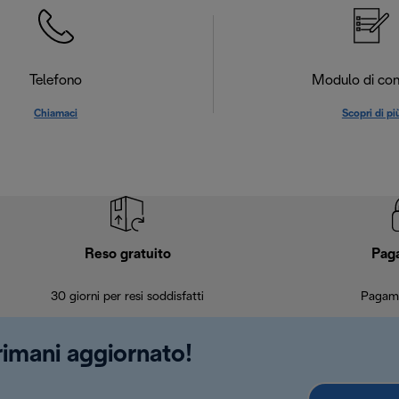
Telefono
Modulo di con
Chiamaci
Scopri di pi
Reso gratuito
Pag
30 giorni per resi soddisfatti
Pagame
 rimani aggiornato!