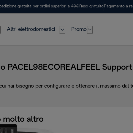
pedizione gratuita per ordini superiori a 49€
Reso gratuito
Pagamento a ra
Altri elettrodomestici
Promo
ino PACEL98ECOREALFEEL Support 
 cui hai bisogno per configurare e ottenere il massimo dal 
 molto altro