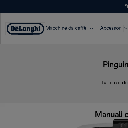
Skip
S
to
Content
Macchine da caffè
Accessori
Accessibility
Statement
Pingu
Tutto ciò di
Manuali e