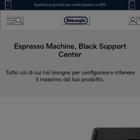
Skip
Spedizione gratuita per ordini superiori a 49€
to
Content
Accessibility
Statement
Espresso Machine, Black Support
Center
Tutto ciò di cui hai bisogno per configurare e ottenere
il massimo dal tuo prodotto.