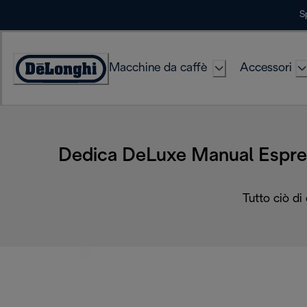
Skip
S
to
Content
Macchine da caffè
Accessori
Accessibility
Statement
Dedica DeLuxe Manual Espre
Tutto ciò di