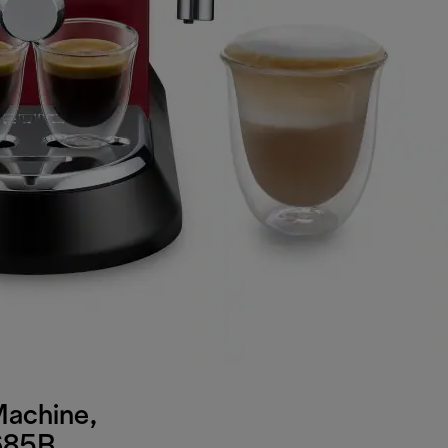
Machine,
685R