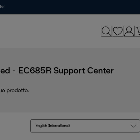
te
Red - EC685R Support Center
tuo prodotto.
English (International)