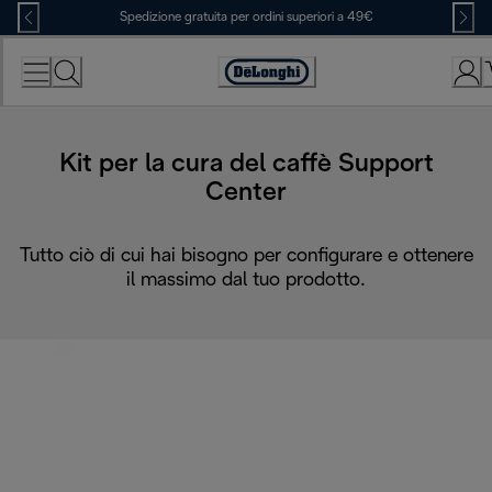
Skip
Spedizione gratuita per ordini superiori a 49€
to
Content
Accessibility
Statement
Kit per la cura del caffè Support
Center
Tutto ciò di cui hai bisogno per configurare e ottenere
il massimo dal tuo prodotto.