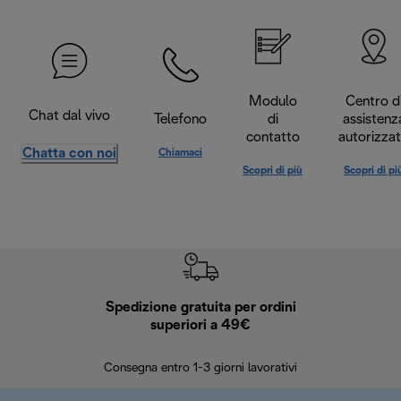
Modulo
Centro d
Chat dal vivo
Telefono
di
assistenz
contatto
autorizza
Chatta con noi
Chiamaci
Scopri di più
Scopri di pi
Spedizione gratuita per ordini
R
superiori a 49€
30 giorn
Consegna entro 1-3 giorni lavorativi