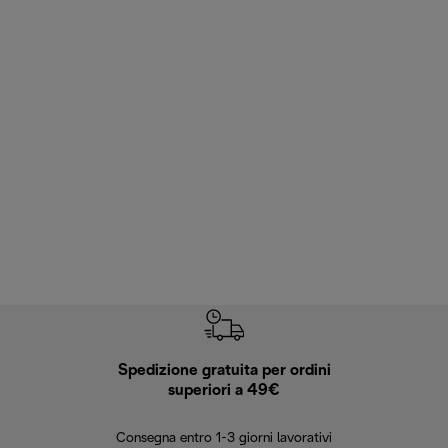
Spedizione gratuita per ordini
R
superiori a 49€
30 giorn
Consegna entro 1-3 giorni lavorativi