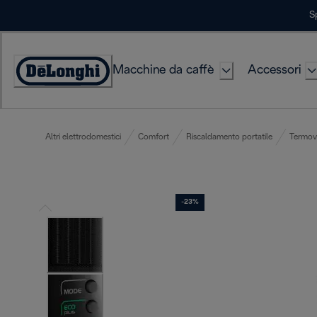
Skip
S
to
Content
Macchine da caffè
Accessori
Accessibility
Statement
Altri elettrodomestici
Comfort
Riscaldamento portatile
Termove
-23%