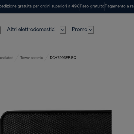
pedizione gratuita per ordini superiori a 49€
Reso gratuito
Pagamento a ra
Altri elettrodomestici
Promo
ntilatori
Tower ceramic
DCH7993ER.BC