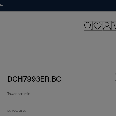
te
DCH7993ER.BC
Tower ceramic
DCH7993ER.BC