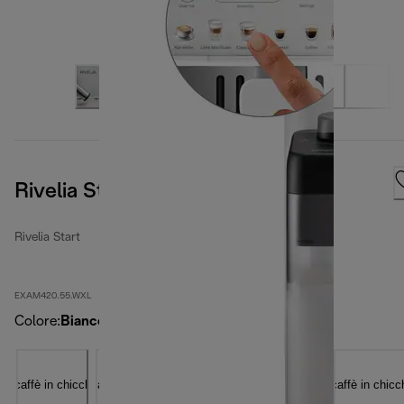
Rivelia Start Artic White
Rivelia Start
EXAM420.55.WXL
Colore
:
Bianco