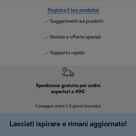
Registra il tuo prodotto
Suggerimenti sui prodotti
Notizie e offerte speciali
Supporto rapido
Spedizione gratuita per ordini
R
superiori a 49€
30 giorn
Consegna entro 1-3 giorni lavorativi
Lasciati ispirare e rimani aggiornato!