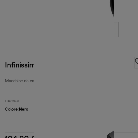
Infinissima
Macchine da caffè Nescafé Dolce Gusto
EDG160.A
Colore
:
Nero