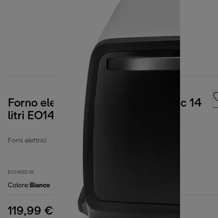
Forno elettrico Sfornatutto Classic 14
litri EO14552.W
Forni elettrici
EO14552.W
Colore
:
Bianco
119,99 €
prezzo originale 169,90 €
169,90 €
(-29%)