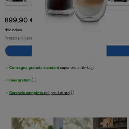
899,90 €
prezzo originale 1049,90 €
1049,90 €
(-14%)
*IVA inclusa
Prezzo più basso ultimi 30 giorni
899,90 €
Aggiungi al carrello
Consegna gratuita standard
superiore a 49 €
Resi gratuiti
Garanzia completa
del produttore