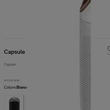
Capsule
Capsule
HFX30C18.IW
Colore
:
Bianco