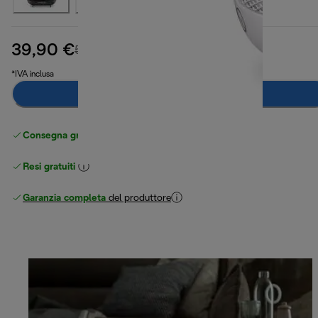
39,90 €
prezzo originale 54,90 €
54,90 €
(-27%)
*IVA inclusa
Aggiungi al carrello
Consegna gratuita standard
superiore a 49 €
Resi gratuiti
Garanzia completa
del produttore