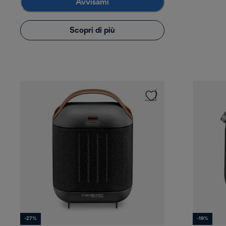
Avvisami
Scopri di più
-27%
-19%