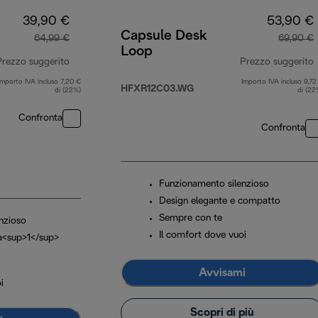
39,90 €
53,90 €
Capsule Desk
64,99 €
69,90 €
Loop
Prezzo suggerito
Prezzo suggerito
Importo IVA incluso 7,20 €
Importo IVA incluso 9,72
prezzo originale 64,99 €
HFXR12C03.WG
di (22%)
di (22
Confronta
Confronta
Funzionamento silenzioso
Design elegante e compatto
Sempre con te
nzioso
Il comfort dove vuoi
a<sup>1</sup>
Avvisami
i
Scopri di più