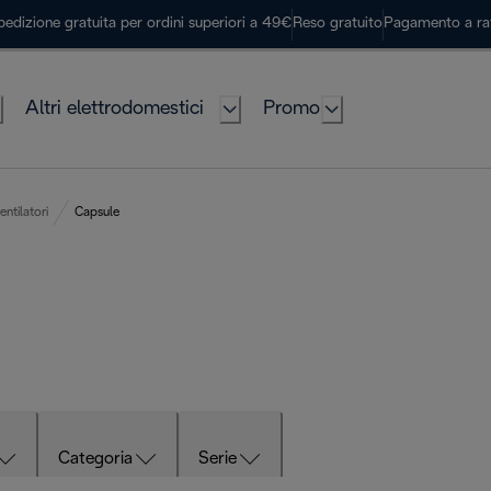
pedizione gratuita per ordini superiori a 49€
Reso gratuito
Pagamento a ra
Altri elettrodomestici
Promo
ntilatori
Capsule
Categoria
Serie