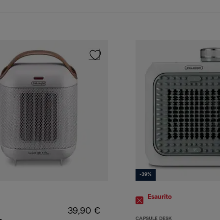
-39%
Esaurito
39,90 €
CAPSULE DESK