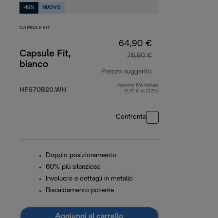
-16%
NUOVO
CAPSULE FIT
64,90 €
Capsule Fit,
76,90 €
bianco
Prezzo suggerito
Importo IVA incluso
prezzo originale 76
HFS70B20.WH
11,70 € di (22%)
Confronta
Doppio posizionamento
60% più silenzioso
Involucro e dettagli in metallo
Riscaldamento potente
Aggiungi al carrello