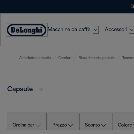
Skip
S
to
Content
Macchine da caffè
Accessori
Accessibility
Statement
Altri elettrodomestici
Comfort
Riscaldamento portatile
Termove
Capsule
Ordina per
Prezzo
Sconto
Colore