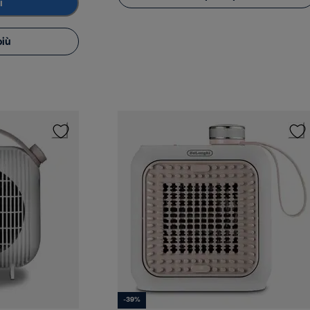
i
più
-39%