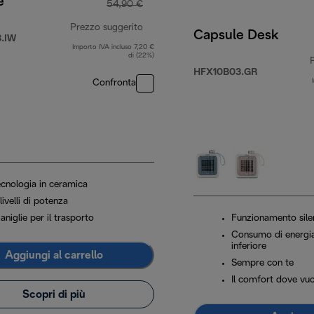
e
54,90 €
Prezzo suggerito
Capsule Desk
.IW
Importo IVA incluso 7,20 €
prezzo originale 54,90 €
di (22%)
HFX10B03.GR
Confronta
,99 €
ecnologia in ceramica
livelli di potenza
niglie per il trasporto
Funzionamento sile
Consumo di energi
inferiore
Aggiungi al carrello
Sempre con te
Il comfort dove vuo
Scopri di più