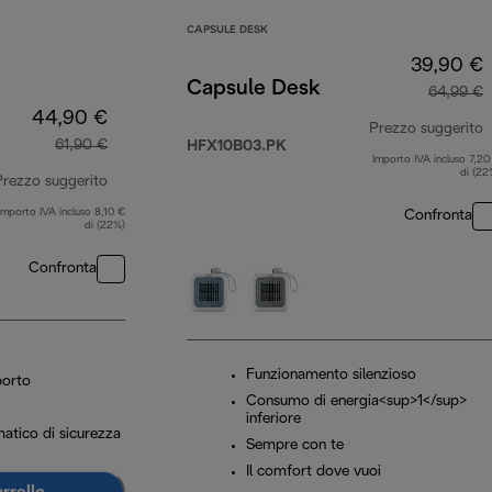
CAPSULE DESK
39,90 €
Capsule Desk
64,99 €
44,90 €
Prezzo suggerito
61,90 €
HFX10B03.PK
Importo IVA incluso 7,20
p
di (22
Prezzo suggerito
Importo IVA incluso 8,10 €
Confronta
prezzo originale 61,90 €
di (22%)
Confronta
Funzionamento silenzioso
porto
Consumo di energia<sup>1</sup>
inferiore
tico di sicurezza
Sempre con te
Il comfort dove vuoi