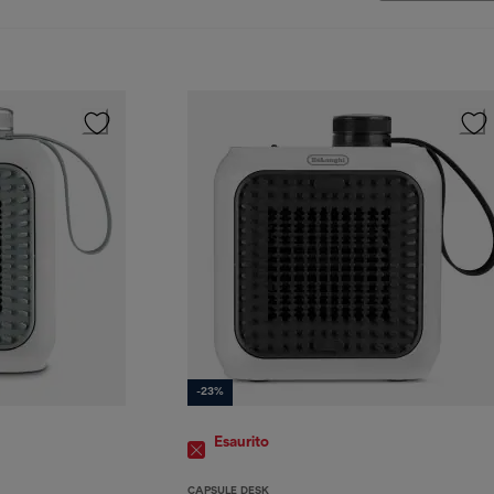
-23%
Esaurito
CAPSULE DESK