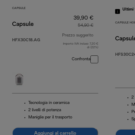
CAPSULE
Ultimi
39,90 €
CAPSULE HO
Capsule
54,90 €
Prezzo suggerito
Capsul
HFX30C18.AG
Importo IVA incluso 7,20 €
prezzo originale 54
di (22%)
HFS30C2
Confronta
2 
Tecnologia in ceramica
Ma
2 livelli di potenza
P
Maniglie per il trasporto
S
Aggiungi al carrello