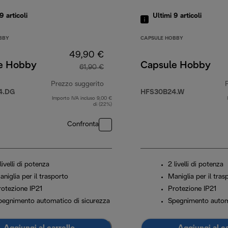
 9
articoli
Ultimi 9
articoli
BBY
CAPSULE HOBBY
49,90 €
e Hobby
Capsule Hobby
61,90 €
,90 €
Prezzo suggerito
4.DG
HFS30B24.W
Importo IVA incluso 9,00 €
prezzo originale 61,90 €
di (22%)
Confronta
livelli di potenza
2 livelli di potenza
niglia per il trasporto
Maniglia per il tras
rotezione IP21
Protezione IP21
pegnimento automatico di sicurezza
Spegnimento automa