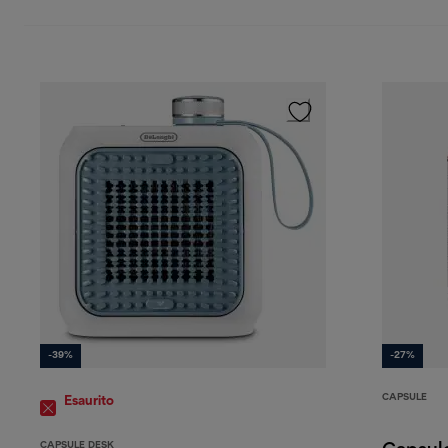
-39%
-27%
CAPSULE
Esaurito
CAPSULE DESK