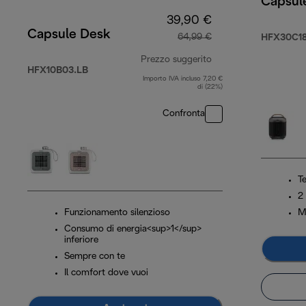
Capsul
39,90 €
Capsule Desk
64,99 €
HFX30C18
Prezzo suggerito
HFX10B03.LB
Importo IVA incluso 7,20 €
prezzo originale 64
di (22%)
Confronta
T
2 
Funzionamento silenzioso
Ma
Consumo di energia<sup>1</sup>
inferiore
Sempre con te
Il comfort dove vuoi