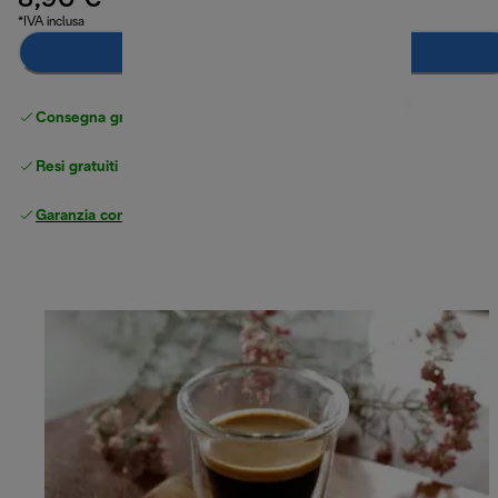
8,90 €
*IVA inclusa
Aggiungi al carrello
Consegna gratuita standard
superiore a 49 €
Resi gratuiti
Garanzia completa
del produttore