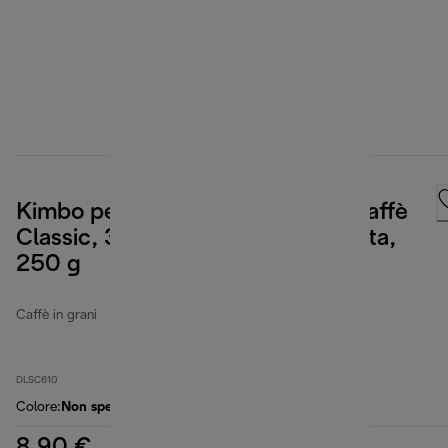
Kimbo per De’Longhi Chicchi di caffè
Classic, 35% Arabica 65% Robusta,
250 g
Caffè in grani
DLSC610
Colore
:
Non specificato