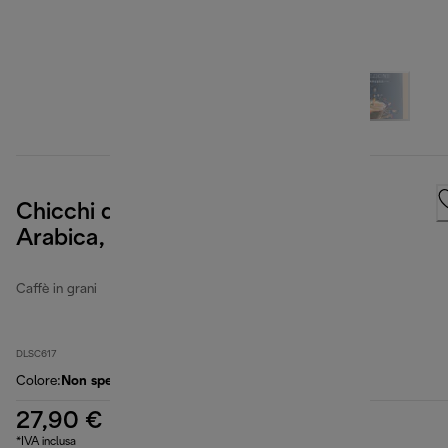
Chicchi di caffè Selezione, 70%
Arabica, 30% Robusta, 1 kg
Caffè in grani
DLSC617
Colore
:
Non specificato
27,90 €
*IVA inclusa