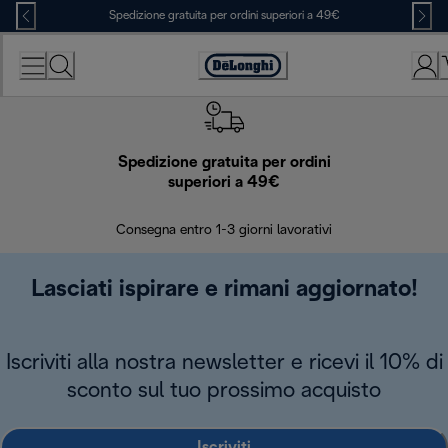
Skip
Spedizione gratuita per ordini superiori a 49€
to
Content
Accessibility
Statement
Spedizione gratuita per ordini
R
superiori a 49€
30 giorn
Consegna entro 1-3 giorni lavorativi
Lasciati ispirare e rimani aggiornato!
Iscriviti alla nostra newsletter e ricevi il 10% di
sconto sul tuo prossimo acquisto
Iscriviti