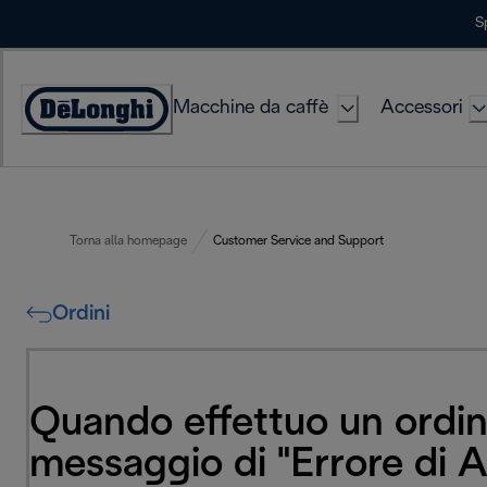
Skip
S
to
Content
Macchine da caffè
Accessori
Accessibility
Statement
Torna alla homepage
Customer Service and Support
Ordini
Quando effettuo un ordine
messaggio di "Errore di A