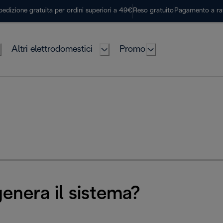
pedizione gratuita per ordini superiori a 49€
Reso gratuito
Pagamento a ra
Altri elettrodomestici
Promo
enera il sistema?