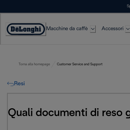
Skip
S
to
Content
Macchine da caffè
Accessori
Accessibility
Statement
Torna alla homepage
Customer Service and Support
Resi
Quali documenti di reso g