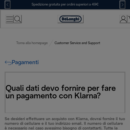
Skip
Spedizione gratuita per ordini superiori a 49€
to
Content
Accessibility
Statement
Torna alla homepage
Customer Service and Support
Pagamenti
Quali dati devo fornire per fare
un pagamento con Klarna?
Se desideri effettuare un acquisto con Klarna, dovrai fornire il tuo
numero di cellulare e il tuo indirizzo email. Il numero di cellulare
è necessario nel caso avessimo bisogno di contattarti. Tutte le