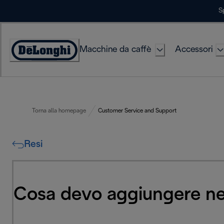
Skip
S
to
Content
Macchine da caffè
Accessori
Accessibility
Statement
Torna alla homepage
Customer Service and Support
Resi
Cosa devo aggiungere nel