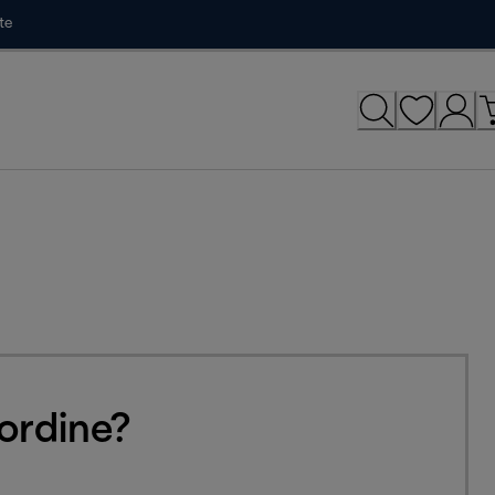
te
ordine?