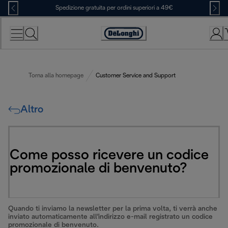
Skip
Spedizione gratuita per ordini superiori a 49€
to
Content
Accessibility
Statement
Torna alla homepage
Customer Service and Support
Altro
Come posso ricevere un codice
promozionale di benvenuto?
Quando ti inviamo la newsletter per la prima volta, ti verrà anche
inviato automaticamente all'indirizzo e-mail registrato un codice
promozionale di benvenuto.