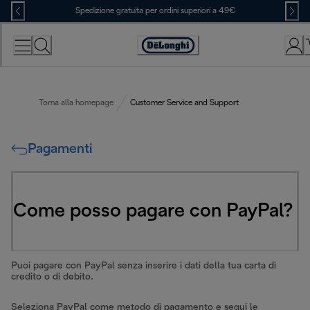
Skip
Spedizione gratuita per ordini superiori a 49€
to
Content
Accessibility
Statement
Torna alla homepage
Customer Service and Support
Pagamenti
Come posso pagare con PayPal?
Puoi pagare con PayPal senza inserire i dati della tua carta di
credito o di debito.
Seleziona PayPal come metodo di pagamento e segui le