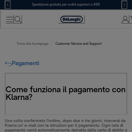
Skip
Spedizione gratuita per ordini superiori a 49€
to
Content
Accessibility
Statement
Torna alla homepage
Customer Service and Support
Pagamenti
Come funziona il pagamento con
Klarna?
Una volta confermato l'ordine, dopo due o tre giorni, riceverai da
Klarna un' e-mail con le istruzioni per il pagamento. Ogni rata di
pagamento verrà automaticamente detratta dalla carta di debito o