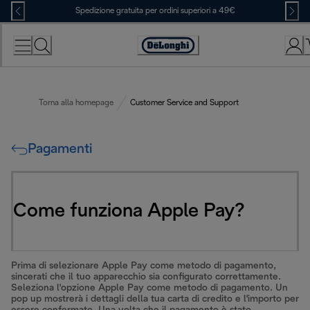
Skip
Spedizione gratuita per ordini superiori a 49€
to
Content
Accessibility
Statement
Torna alla homepage
Customer Service and Support
Pagamenti
Come funziona Apple Pay?
Prima di selezionare Apple Pay come metodo di pagamento,
sincerati che il tuo apparecchio sia configurato correttamente.
Seleziona l'opzione Apple Pay come metodo di pagamento. Un
pop up mostrerà i dettagli della tua carta di credito e l'importo per