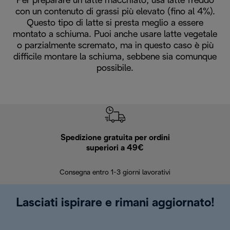
Per preparare un latte macchiato, usa latte freddo
con un contenuto di grassi più elevato (fino al 4%).
Questo tipo di latte si presta meglio a essere
montato a schiuma. Puoi anche usare latte vegetale
o parzialmente scremato, ma in questo caso è più
difficile montare la schiuma, sebbene sia comunque
possibile.
Spedizione gratuita per ordini
R
superiori a 49€
30 giorn
Consegna entro 1-3 giorni lavorativi
Lasciati ispirare e rimani aggiornato!