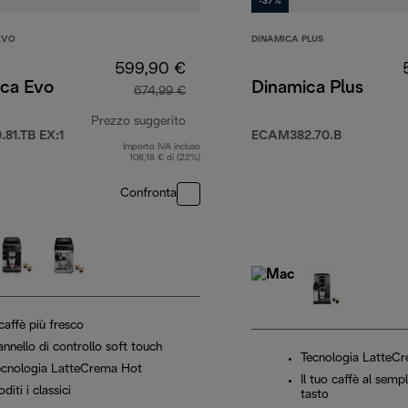
-37%
EVO
DINAMICA PLUS
599,90 €
ica Evo
Dinamica Plus
674,99 €
Prezzo suggerito
81.TB EX:1
ECAM382.70.B
Importo IVA incluso
99,99 €
prezzo originale 674,99 €
108,18 € di (22%)
Confronta
 caffè più fresco
nnello di controllo soft touch
Tecnologia LatteC
ecnologia LatteCrema Hot
Il tuo caffè al semp
diti i classici
tasto