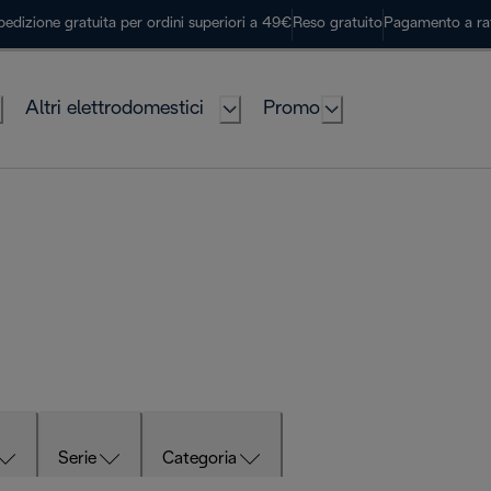
pedizione gratuita per ordini superiori a 49€
Reso gratuito
Pagamento a ra
Altri elettrodomestici
Promo
Serie
Categoria