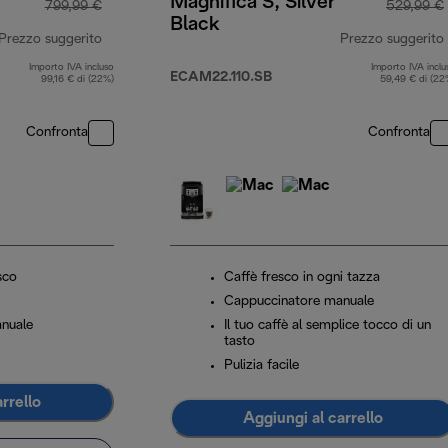
Magnifica S, Silver
799,99 €
529,99 €
Black
Prezzo suggerito
Prezzo suggerito
Importo IVA incluso
Importo IVA inclu
prezzo originale 799,99 €
ECAM22.110.SB
99,16 € di (22%)
59,49 € di (22
Confronta
Confronta
sco
Caffè fresco in ogni tazza
Cappuccinatore manuale
anuale
Il tuo caffè al semplice tocco di un
tasto
Pulizia facile
rrello
Aggiungi al carrello