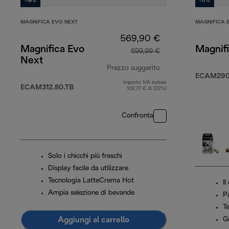
-19%
-11%
MAGNIFICA EVO NEXT
MAGNIFICA 
569,90 €
Magnifica Evo
Magnif
699,99 €
Next
Prezzo suggerito
ECAM290.
Importo IVA incluso
prezzo originale 6
ECAM312.80.TB
102,77 € di (22%)
Confronta
Solo i chicchi più freschi
Display facile da utilizzare
Tecnologia LatteCrema Hot
Il
Ampia selezione di bevande
Pa
T
Aggiungi al carrello
Go