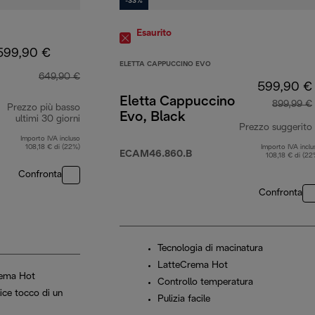
-33%
Esaurito
599,90 €
ELETTA CAPPUCCINO EVO
649,90 €
599,90 €
Eletta Cappuccino
899,99 €
Prezzo più basso
Evo, Black
ultimi 30 giorni
Prezzo suggerito
Importo IVA incluso
108,18 € di (22%)
Importo IVA inclu
ECAM46.860.B
108,18 € di (22
Confronta
Confronta
Tecnologia di macinatura
LatteCrema Hot
rema Hot
Controllo temperatura
lice tocco di un
Pulizia facile