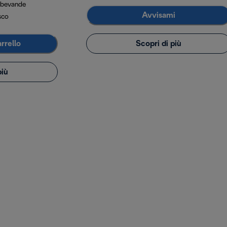
 bevande
Avvisami
sco
rrello
Scopri di più
più