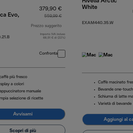
Rivelia Arctic
White
379,90 €
ca Evo,
559,99 €
149,90 €
EXAM440.35.W
Prezzo suggerito
Importo IVA incluso
prezzo originale 559,99 €
21.B
68,51 € di (22%)
Confronta
 caffè più fresco
Caffè macinato fre
splay a colori
Bevande one-touch
appuccinatore manuale
Schiuma di latte m
mpia selezione di ricette
Varietà di bevande
Avvisami
Aggiungi al ca
Scopri di più