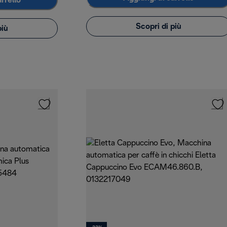
rrello
Scopri di più
più