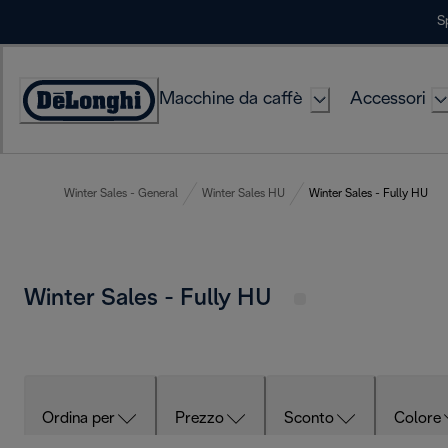
Skip
S
to
Content
Macchine da caffè
Accessori
Accessibility
Statement
Winter Sales - General
Winter Sales HU
Winter Sales - Fully HU
Winter Sales - Fully HU
Ordina per
Prezzo
Sconto
Colore