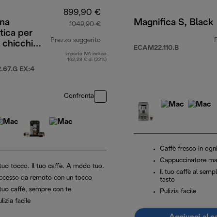
899,90 €
na
Magnifica S, Black
1049,90 €
tica per
Prezzo suggerito
n chicchi
ECAM22.110.B
Explore
Importo IVA incluso
99,99 €
prezzo originale 1049,90 €
162,28 € di (22%)
67.G EX:4
Confronta
Caffè fresco in ogn
Cappuccinatore ma
 tuo tocco. Il tuo caffè. A modo tuo.
Il tuo caffè al semp
ccesso da remoto con un tocco
tasto
 tuo caffè, sempre con te
Pulizia facile
lizia facile