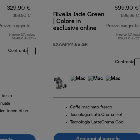
329,90 €
699,90 €
Rivelia Jade Green
399,90 €
899,99 €
| Colore in
Prezzo suggerito
Prezzo suggerito
esclusiva online
Importo IVA incluso
Importo IVA inclu
prezzo originale 399,90 €
59,49 € di (22%)
126,21 € di (22
EXAM441.55.GR
Confronta
Confronta
i tazza
nuale
Caffè macinato fresco
lice tocco di un
Tecnologia LatteCrema Hot
Tecnologia LatteCrema Cool
Aggiungi al carrello