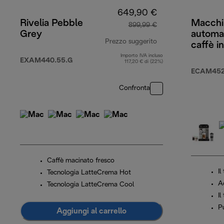
649,90 €
Rivelia Pebble
Macchi
899,99 €
Grey
automa
Prezzo suggerito
caffè i
Eletta 
Importo IVA incluso
prezzo originale 8
EXAM440.55.G
117,20 € di (22%)
ECAM452.
Confronta
Caffè macinato fresco
Il
Tecnologia LatteCrema Hot
A
Tecnologia LatteCrema Cool
Il
Pu
Aggiungi al carrello