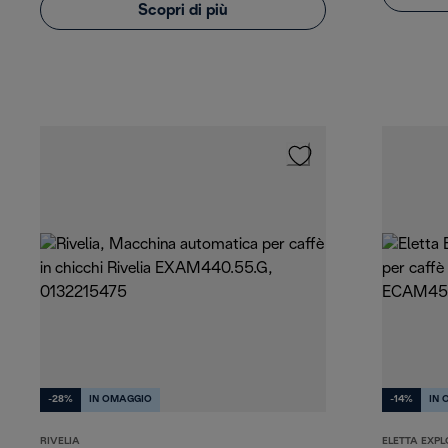
Scopri di più
-28%
IN OMAGGIO
-14%
IN 
RIVELIA
ELETTA EXPL