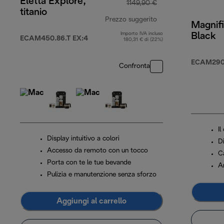
Eletta Explore,
1149,90 €
titanio
Prezzo suggerito
Magnifi
Importo IVA incluso
Black
prezzo originale 1
ECAM450.86.T EX:4
180,31 € di (22%)
ECAM290.
Confronta
Il
Display intuitivo a colori
Di
Accesso da remoto con un tocco
C
Porta con te le tue bevande
A
Pulizia e manutenzione senza sforzo
Aggiungi al carrello