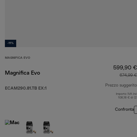
-11%
MAGNIFICA EVO
599,90 €
Magnifica Evo
674,99 €
Prezzo suggerito
ECAM290.81.TB EX:1
Importo IVA inc
108,18 € di (
Confronta