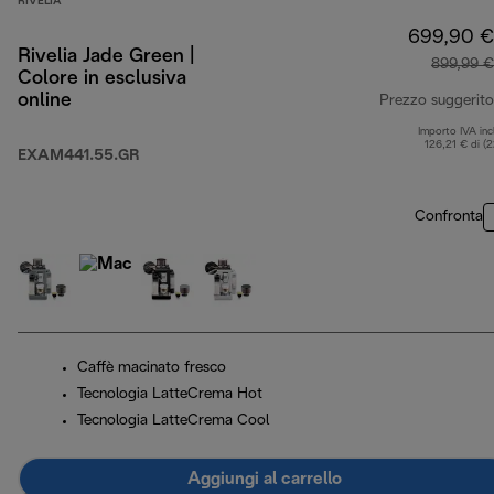
RIVELIA
699,90 €
Rivelia Jade Green |
899,99 €
Colore in esclusiva
online
Prezzo suggerito
Importo IVA inc
126,21 € di (
EXAM441.55.GR
Confronta
Caffè macinato fresco
Tecnologia LatteCrema Hot
Tecnologia LatteCrema Cool
Aggiungi al carrello