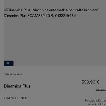
-37%
DINAMICA PLUS
599,90 €
Dinamica Plus
649,9
ECAM382.70.B
Prezzo più ba
ultimi 30 gio