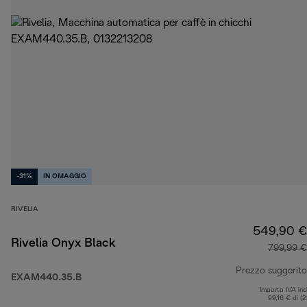
-31%
IN OMAGGIO
RIVELIA
549,90 €
Rivelia Onyx Black
799,99 €
Prezzo suggerito
EXAM440.35.B
Importo IVA inc
99,16 € di (