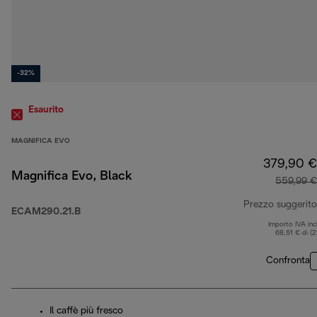
-32%
Esaurito
MAGNIFICA EVO
379,90 €
Magnifica Evo, Black
559,99 €
Prezzo suggerito
ECAM290.21.B
Importo IVA inc
68,51 € di (
Confronta
Il caffè più fresco