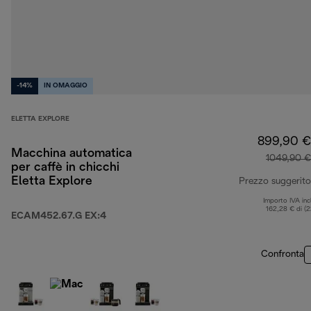
-14%
IN OMAGGIO
ELETTA EXPLORE
899,90 €
Macchina automatica
1049,90 €
per caffè in chicchi
Eletta Explore
Prezzo suggerito
Importo IVA inc
162,28 € di (
ECAM452.67.G EX:4
Confronta