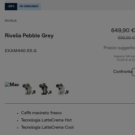
-28%
IN OMAGGIO
RIVELIA
649,90 €
Rivelia Pebble Grey
899,99 €
Prezzo suggerito
EXAM440.55.G
Importo IVA inc
117,20 € di (
Confronta
Caffè macinato fresco
Tecnologia LatteCrema Hot
Tecnologia LatteCrema Cool