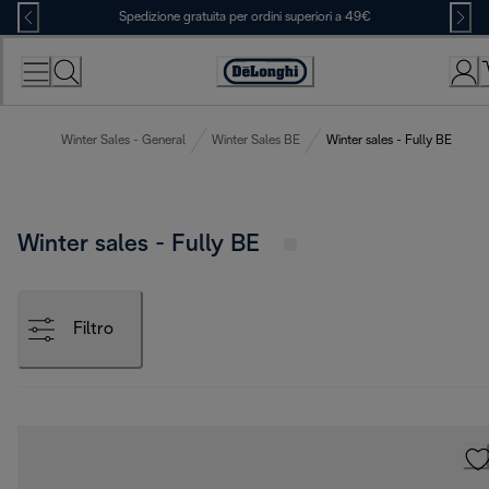
Skip
Spedizione gratuita per ordini superiori a 49€
to
Content
Accessibility
Statement
Winter Sales - General
Winter Sales BE
Winter sales - Fully BE
Winter sales - Fully BE
Filtro