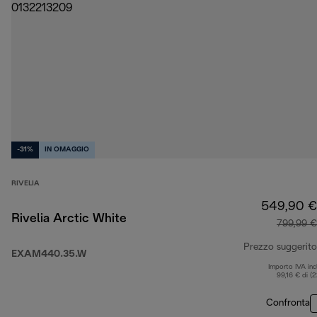
-31%
IN OMAGGIO
RIVELIA
549,90 €
Rivelia Arctic White
799,99 €
Prezzo suggerito
EXAM440.35.W
Importo IVA inc
99,16 € di (
Confronta