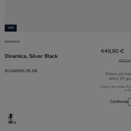
-33%
DINAMICA
449,90 €
Dinamica, Silver Black
499,9
ECAM350.35.SB
Prezzo più ba
ultimi 30 gio
Importo IVA incluso 81,
di (
Confronta