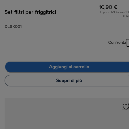
10,90 €
Set filtri per friggitrici
Importo IVA incluso 1,
di (
DLSK001
Confronta
Aggiungi al carrello
Scopri di più