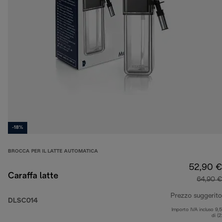
-18%
BROCCA PER IL LATTE AUTOMATICA
52,90 €
Caraffa latte
64,90 €
Prezzo suggerito
DLSC014
Importo IVA incluso 9,
di (