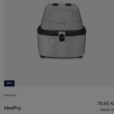
-53%
IDEALFRY
79,90 €
IdealFry
169,90 €