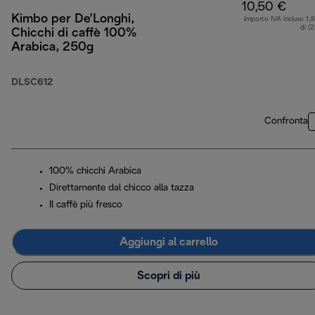
10,50 €
Kimbo per De’Longhi,
Importo IVA incluso 1,
di (
Chicchi di caffè 100%
Arabica, 250g
DLSC612
Confronta
100% chicchi Arabica
Direttamente dal chicco alla tazza
Il caffè più fresco
Aggiungi al carrello
Scopri di più