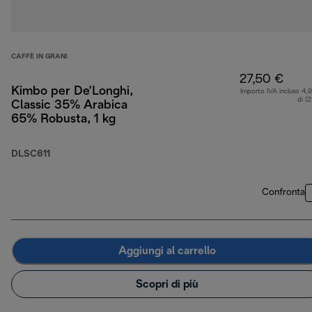
CAFFÈ IN GRANI
27,50 €
Kimbo per De’Longhi,
Importo IVA incluso 4,
di (
Classic 35% Arabica
65% Robusta, 1 kg
DLSC611
Confronta
Aggiungi al carrello
Scopri di più