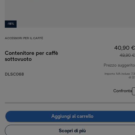
-18%
ACCESSORI PER IL CAFFÈ
40,90 €
Contenitore per caffè
49,90 €
sottovuoto
Prezzo suggerito
DLSC068
Importo IVA incluso 7,
di (
Confronta
Aggiungi al carrello
Scopri di più