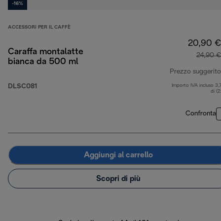
-16%
ACCESSORI PER IL CAFFÈ
20,90 €
Caraffa montalatte
24,90 €
bianca da 500 ml
Prezzo suggerito
DLSC081
Importo IVA incluso 3,
di (
Confronta
Aggiungi al carrello
Scopri di più