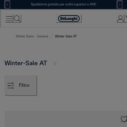
Skip
Spedizione gratuita per ordini superiori a 49€
to
Content
Accessibility
Statement
Winter Sales - General
Winter-Sale AT
Winter-Sale AT
Filtro