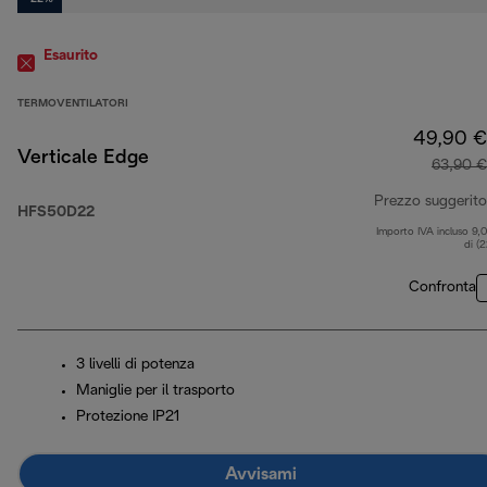
Esaurito
TERMOVENTILATORI
49,90 €
Verticale Edge
63,90 €
Prezzo suggerito
HFS50D22
Importo IVA incluso 9,
di (
Confronta
3 livelli di potenza
Maniglie per il trasporto
Protezione IP21
Avvisami