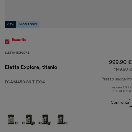
-13%
IN OMAGGIO
Esaurito
ELETTA EXPLORE
999,90 €
Eletta Explore, titanio
1149,90 €
Prezzo suggerito
ECAM450.86.T EX:4
Importo IVA inc
180,31 € di (
Confronta