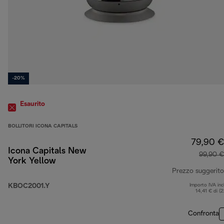
-20%
Esaurito
BOLLITORI ICONA CAPITALS
79,90 €
Icona Capitals New
99,90 €
York Yellow
Prezzo suggerito
KBOC2001.Y
Importo IVA inc
14,41 € di (
Confronta