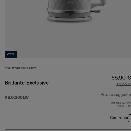
-27%
BOLLITORI BRILLANTE
65,90 €
Brillante Exclusive
89,90 €
Prezzo suggerito
KBJX2001.W
Importo IVA inc
11,88 € di (
Confronta