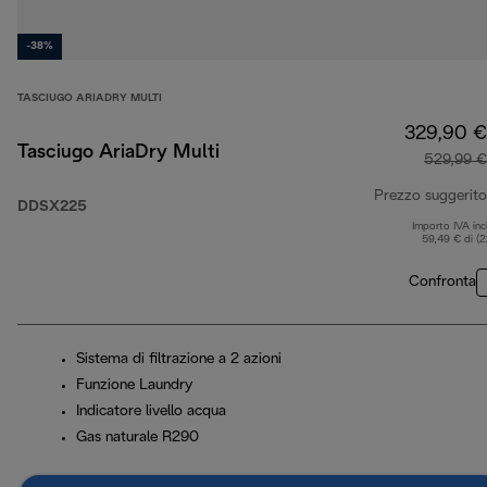
-38%
TASCIUGO ARIADRY MULTI
329,90 €
Tasciugo AriaDry Multi
529,99 €
Prezzo suggerito
DDSX225
Importo IVA inc
59,49 € di (
Confronta
Sistema di filtrazione a 2 azioni
Funzione Laundry
Indicatore livello acqua
Gas naturale R290