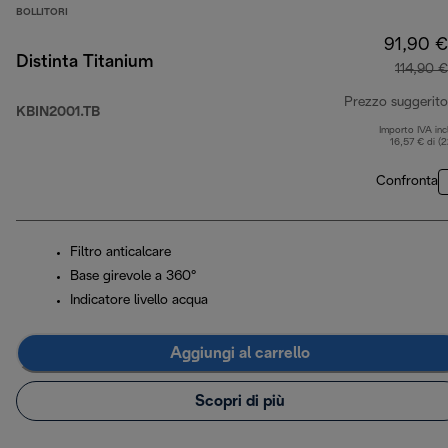
BOLLITORI
91,90 €
Distinta Titanium
114,90 €
Prezzo suggerito
KBIN2001.TB
Importo IVA inc
16,57 € di (
Confronta
Filtro anticalcare
Base girevole a 360°
Indicatore livello acqua
Aggiungi al carrello
Scopri di più