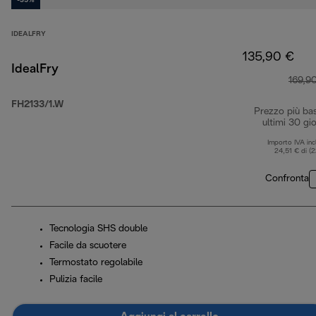
-35%
IDEALFRY
135,90 €
IdealFry
169,9
FH2133/1.W
Prezzo più ba
ultimi 30 gio
Importo IVA inc
24,51 € di (
Confronta
Tecnologia SHS double
Facile da scuotere
Termostato regolabile
Pulizia facile