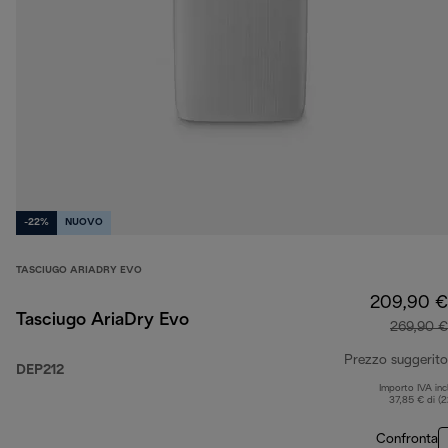
-22%
NUOVO
TASCIUGO ARIADRY EVO
209,90 €
Tasciugo AriaDry Evo
269,90 €
Prezzo suggerito
DEP212
Importo IVA inc
37,85 € di (
Confronta