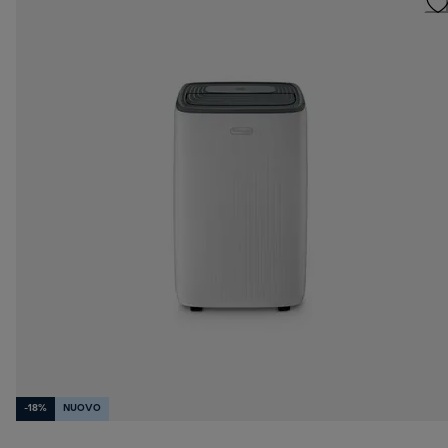
-18%
NUOVO