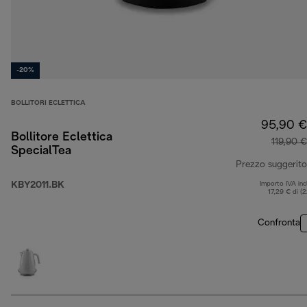
-20%
BOLLITORI ECLETTICA
95,90 €
Bollitore Eclettica
119,90 €
SpecialTea
Prezzo suggerito
KBY2011.BK
Importo IVA inc
17,29 € di (
Confronta