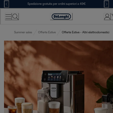
Skip
Spedizione gratuita per ordini superiori a 49€
to
Content
Accessibility
Statement
Summer sales
Offerte Estive
Offerte Estive - Altri elettrodomestici