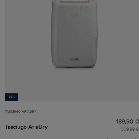
-39%
TASCIUGO ARIADRY
189,90 €
Tasciugo AriaDry
309,99 €