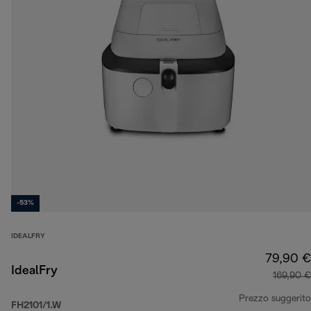
-53%
IDEALFRY
79,90 €
IdealFry
169,90 €
Prezzo suggerito
FH2101/1.W