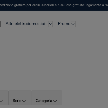
pedizione gratuita per ordini superiori a 49€
Reso gratuito
Pagamento a ra
Altri elettrodomestici
Promo
Serie
Categoria