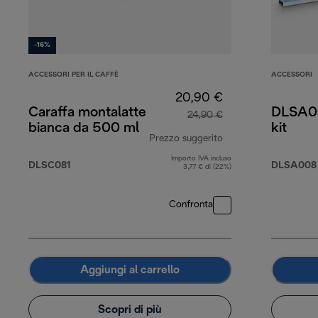
-16%
ACCESSORI PER IL CAFFÈ
ACCESSORI
20,90 €
Caraffa montalatte
DLSA00
24,90 €
bianca da 500 ml
kit
Prezzo suggerito
Importo IVA incluso
prezzo originale 2
DLSC081
DLSA008
3,77 € di (22%)
Confronta
Aggiungi al carrello
Scopri di più