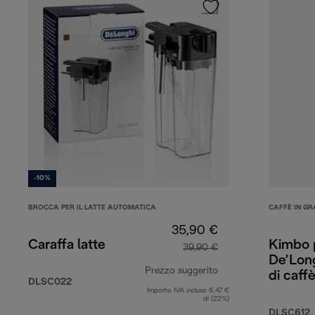
-10%
BROCCA PER IL LATTE AUTOMATICA
CAFFÈ IN GR
35,90 €
Caraffa latte
Kimbo 
39,90 €
De’Long
Prezzo suggerito
di caf
DLSC022
Arabic
Importo IVA incluso 6,47 €
prezzo originale 39
di (22%)
DLSC612