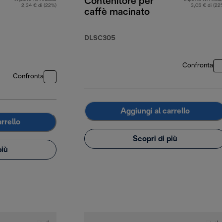
Contenitore per
2,34 € di (22%)
3,05 € di (22
caffè macinato
DLSC305
Confronta
Confronta
Aggiungi al carrello
rrello
Scopri di più
più