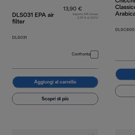
Chicchi
Classi
13,90 €
Arabic
DLS031 EPA air
Importo IVA incluso
2,51 € di (22%)
Robust
filter
DLSC600
DLS031
Confronta
Aggiungi al carrello
Scopri di più