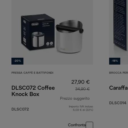
-20%
-18%
PRESSA CAFFÈ E BATTIFONDI
BROCCA PER
27,90 €
DLSC072 Coffee
Caraffa
34,90 €
Knock Box
Prezzo suggerito
DLSC014
Importo IVA incluso
prezzo originale 3
DLSC072
5,03 € di (22%)
Confronta