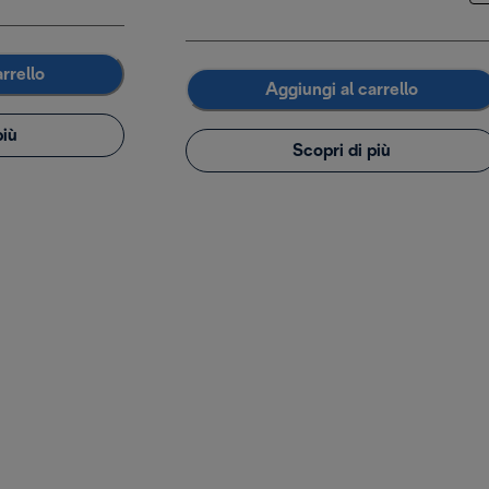
rrello
Aggiungi al carrello
più
Scopri di più