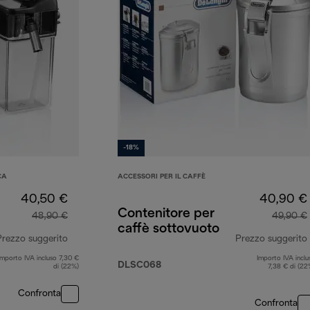
-18%
CA
ACCESSORI PER IL CAFFÈ
40,50 €
40,90 €
Contenitore per
48,90 €
49,90 €
caffè sottovuoto
Prezzo suggerito
Prezzo suggerito
Importo IVA incluso 7,30 €
Importo IVA inclu
prezzo originale 48,90 €
DLSC068
di (22%)
7,38 € di (22
Confronta
Confronta