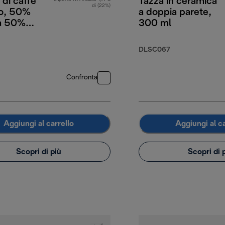
 di caffè
Tazza in ceramica
di (22%)
co, 50%
a doppia parete,
a 50%
300 ml
a, 250 g
DLSC067
Confronta
Aggiungi al carrello
Aggiungi al ca
Scopri di più
Scopri di 