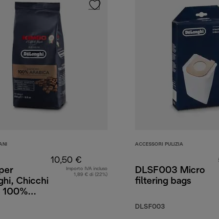
ANI
ACCESSORI PULIZIA
10,50 €
per
DLSF003 Micro
Importo IVA incluso
1,89 € di (22%)
hi, Chicchi
filtering bags
fè 100%
a, 250g
,90 €
DLSF003