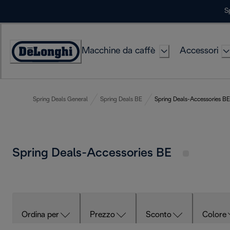
Skip
S
to
Content
Macchine da caffè
Accessori
Accessibility
Statement
Spring Deals General
Spring Deals BE
Spring Deals-Accessories BE
Spring Deals-Accessories BE
Ordina per
Prezzo
Sconto
Colore