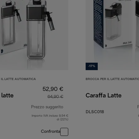
-17%
 IL LATTE AUTOMATICA
BROCCA PER IL LATTE AUTOMATI
52,90 €
 latte
Caraffa Latte
64,90 €
Prezzo suggerito
DLSC018
Importo IVA incluso 9,54 €
4,90 €
prezzo originale 64,90 €
di (22%)
Confronta