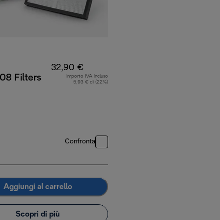
32,90 €
8 Filters
Importo IVA incluso
5,93 € di (22%)
4,90 €
Confronta
Aggiungi al carrello
Scopri di più