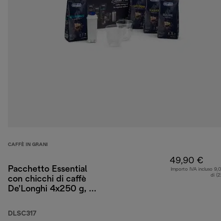
CAFFÈ IN GRANI
49,90 €
Pacchetto Essential
Importo IVA incluso 9,
di (
con chicchi di caffè
De’Longhi 4x250 g, 2
bicchieri da
cappuccino e filtro per
DLSC317
l’acqua