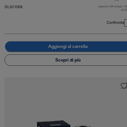
DLSC068
Importo IVA incluso 7,
di (
Confronta
Aggiungi al carrello
Scopri di più