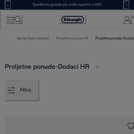
Skip
Spedizione gratuita per ordini superiori a 49€
to
Content
Accessibility
Statement
Spring Deals General
Proljetne ponude HR
Proljetne ponude-Dodac
Proljetne ponude-Dodaci HR
Filtro