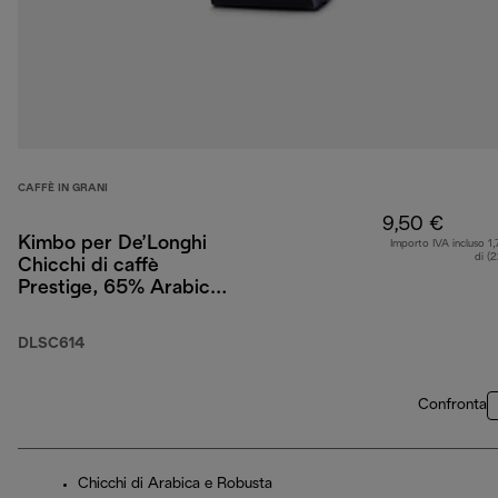
CAFFÈ IN GRANI
9,50 €
Kimbo per De’Longhi
Importo IVA incluso 1,
di (
Chicchi di caffè
Prestige, 65% Arabica
35% Robusta, 250 g
DLSC614
Confronta
Chicchi di Arabica e Robusta