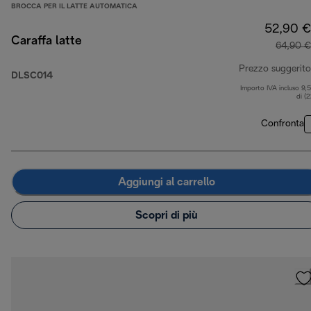
BROCCA PER IL LATTE AUTOMATICA
52,90 €
Caraffa latte
64,90 €
Prezzo suggerito
DLSC014
Importo IVA incluso 9,
di (
Confronta
Aggiungi al carrello
Scopri di più