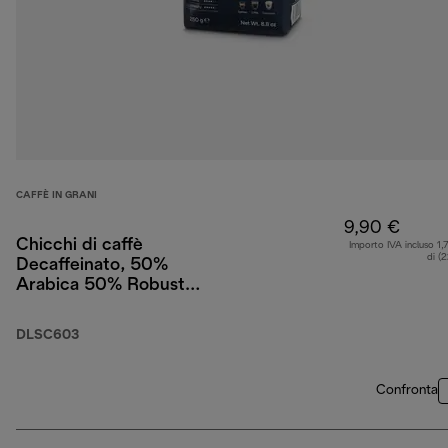
CAFFÈ IN GRANI
9,90 €
Chicchi di caffè
Importo IVA incluso 1,
di (
Decaffeinato, 50%
Arabica 50% Robusta,
250 g
DLSC603
Confronta