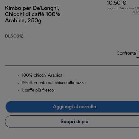
10,50 €
Kimbo per De’Longhi,
Importo IVA incluso 1,
di (
Chicchi di caffè 100%
Arabica, 250g
DLSC612
Confronta
100% chicchi Arabica
Direttamente dal chicco alla tazza
Il caffè più fresco
Aggiungi al carrello
Scopri di più