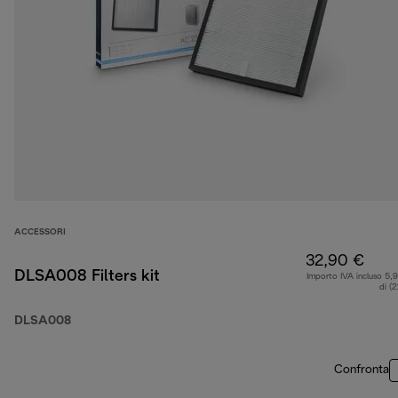
ACCESSORI
32,90 €
DLSA008 Filters kit
Importo IVA incluso 5,
di (
DLSA008
Confronta