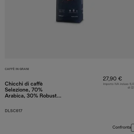
CAFFÈ IN GRANI
27,90 €
Chicchi di caffè
Importo IVA incluso 5,
di (
Selezione, 70%
Arabica, 30% Robusta,
1 kg
DLSC617
Confronta