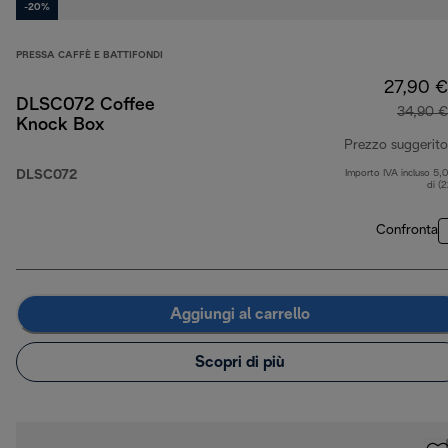
-20%
PRESSA CAFFÈ E BATTIFONDI
27,90 €
DLSC072 Coffee
34,90 €
Knock Box
Prezzo suggerito
DLSC072
Importo IVA incluso 5,
di (
Confronta
Aggiungi al carrello
Scopri di più