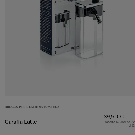
BROCCA PER IL LATTE AUTOMATICA
39,90 €
Caraffa Latte
Importo IVA incluso 7,
di (