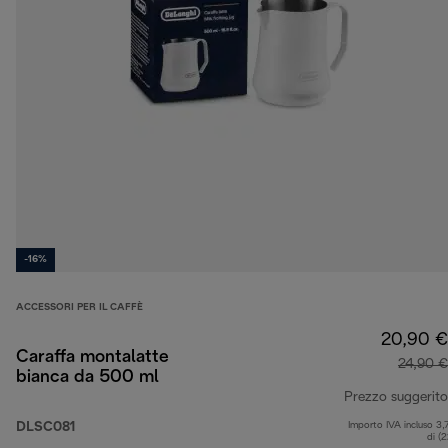
-16%
ACCESSORI PER IL CAFFÈ
20,90 €
Caraffa montalatte
24,90 €
bianca da 500 ml
Prezzo suggerito
DLSC081
Importo IVA incluso 3,
di (