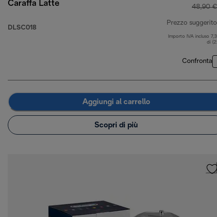
Caraffa Latte
48,90 €
Prezzo suggerito
DLSC018
Importo IVA incluso 7,
di (
Confronta
Aggiungi al carrello
Scopri di più