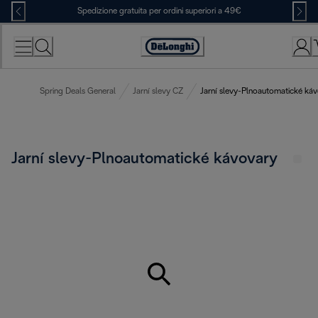
Skip
Spedizione gratuita per ordini superiori a 49€
to
Content
Accessibility
Statement
Spring Deals General
Jarní slevy CZ
Jarní slevy-Plnoautomatické ká
Jarní slevy-Plnoautomatické kávovary