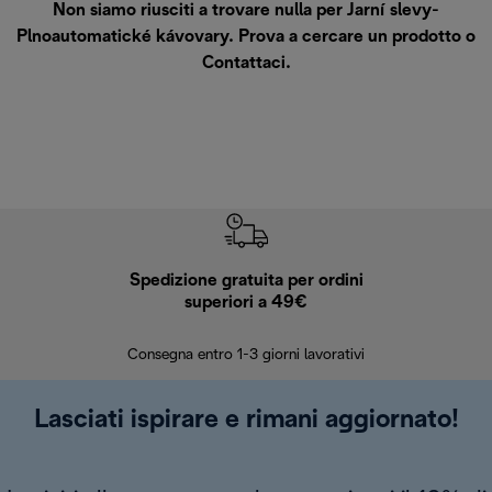
Non siamo riusciti a trovare nulla per Jarní slevy-
Plnoautomatické kávovary. Prova a cercare un prodotto o
Contattaci
.
Spedizione gratuita per ordini
R
superiori a 49€
30 giorn
Consegna entro 1-3 giorni lavorativi
Lasciati ispirare e rimani aggiornato!