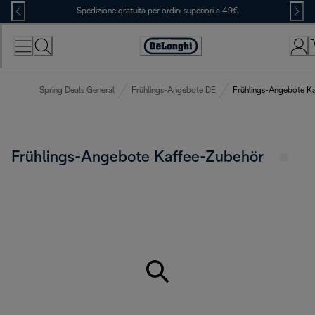
Skip
Spedizione gratuita per ordini superiori a 49€
to
Content
Accessibility
Statement
Spring Deals General
Frühlings-Angebote DE
Frühlings-Angebote K
Frühlings-Angebote Kaffee-Zubehör