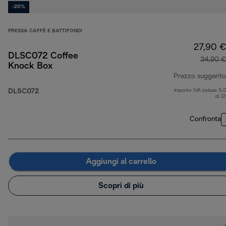
-20%
PRESSA CAFFÈ E BATTIFONDI
27,90 €
DLSC072 Coffee
34,90 €
Knock Box
Prezzo suggerito
DLSC072
Importo IVA incluso 5,
di (
Confronta
Aggiungi al carrello
Scopri di più