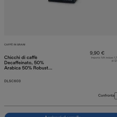
CAFFÈ IN GRANI
9,90 €
Chicchi di caffè
Importo IVA incluso 1,
di (
Decaffeinato, 50%
Arabica 50% Robusta,
250 g
DLSC603
Confronta