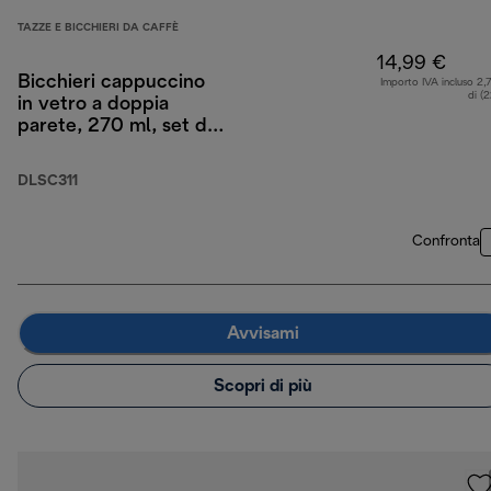
TAZZE E BICCHIERI DA CAFFÈ
14,99 €
Bicchieri cappuccino
Importo IVA incluso 2,
di (
in vetro a doppia
parete, 270 ml, set di
2
DLSC311
Confronta
Avvisami
Scopri di più