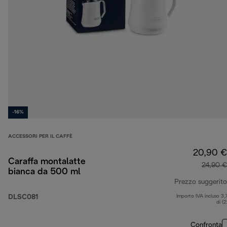
-16%
ACCESSORI PER IL CAFFÈ
20,90 €
Caraffa montalatte
24,90 €
bianca da 500 ml
Prezzo suggerito
DLSC081
Importo IVA incluso 3,
di (
Confronta