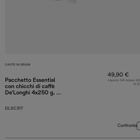
CAFFÈ IN GRANI
49,90 €
Pacchetto Essential
Importo IVA incluso 9,
di (
con chicchi di caffè
De’Longhi 4x250 g, 2
bicchieri da
cappuccino e filtro per
DLSC317
l’acqua
Confronta