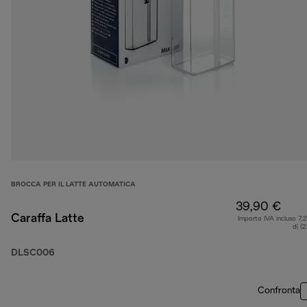
BROCCA PER IL LATTE AUTOMATICA
39,90 €
Caraffa Latte
Importo IVA incluso 7,
di (
DLSC006
Confronta