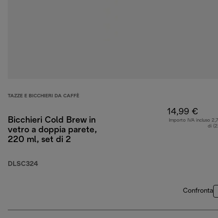
TAZZE E BICCHIERI DA CAFFÈ
14,99 €
Bicchieri Cold Brew in
Importo IVA incluso 2,
di (
vetro a doppia parete,
220 ml, set di 2
DLSC324
Confronta