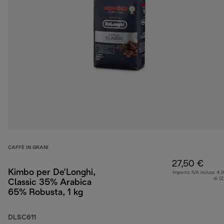
CAFFÈ IN GRANI
27,50 €
Kimbo per De’Longhi,
Importo IVA incluso 4,
di (
Classic 35% Arabica
65% Robusta, 1 kg
DLSC611