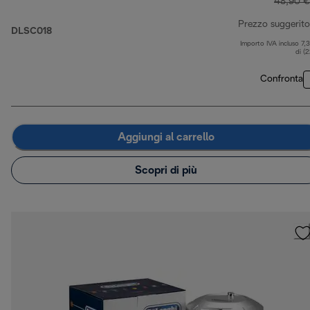
48,90 €
Prezzo suggerito
DLSC018
Importo IVA incluso 7,
di (
Confronta
Aggiungi al carrello
Scopri di più