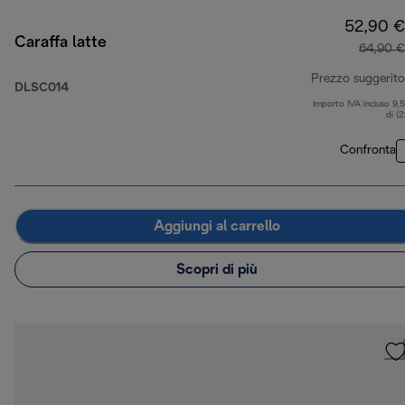
52,90 €
Caraffa latte
64,90 €
Prezzo suggerito
DLSC014
Importo IVA incluso 9,
di (
Confronta
Aggiungi al carrello
Scopri di più