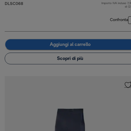
DLSC068
Importo IVA incluso 7,
di (
Confronta
Aggiungi al carrello
Scopri di più