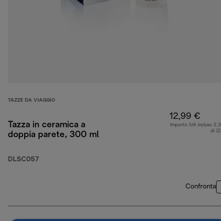
TAZZE DA VIAGGIO
12,99 €
Tazza in ceramica a
Importo IVA incluso 2,
di (
doppia parete, 300 ml
DLSC057
Confronta