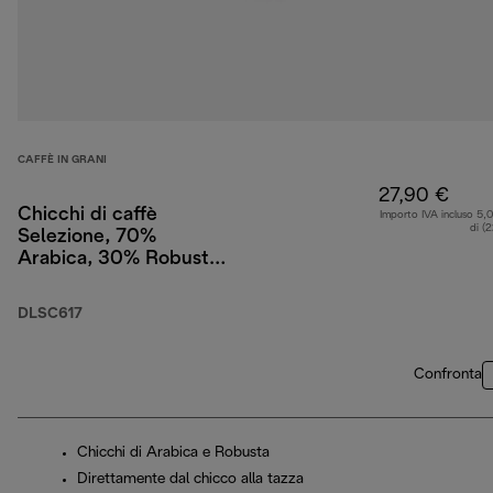
CAFFÈ IN GRANI
27,90 €
Chicchi di caffè
Importo IVA incluso 5,
di (
Selezione, 70%
Arabica, 30% Robusta,
1 kg
DLSC617
Confronta
Chicchi di Arabica e Robusta
Direttamente dal chicco alla tazza