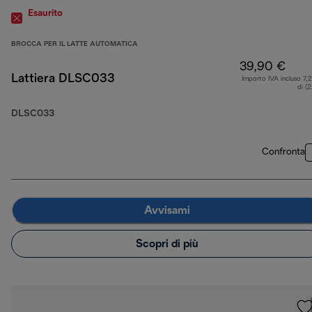
Esaurito
BROCCA PER IL LATTE AUTOMATICA
39,90 €
Lattiera DLSC033
Importo IVA incluso 7,
di (
DLSC033
Confronta
Avvisami
Scopri di più