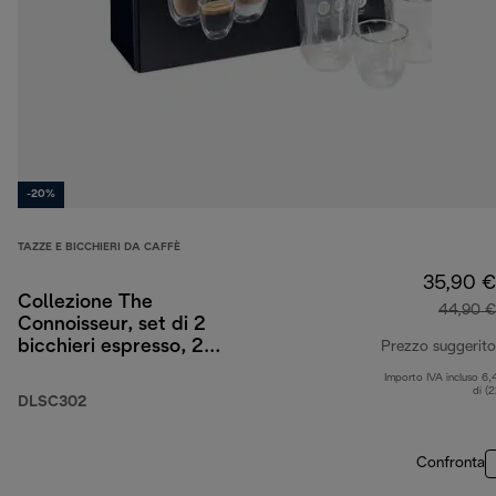
-20%
TAZZE E BICCHIERI DA CAFFÈ
35,90 €
Collezione The
44,90 €
Connoisseur, set di 2
bicchieri espresso, 2
Prezzo suggerito
cappuccino e 2
Importo IVA incluso 6,
lattemacchiato in
di (
DLSC302
vetro a doppia parete
Confronta