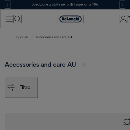
Skip
Spedizione gratuita per ordini superiori a 49€
to
Content
Accessibility
Statement
Specials
Accessories and care AU
Accessories and care AU
Filtro