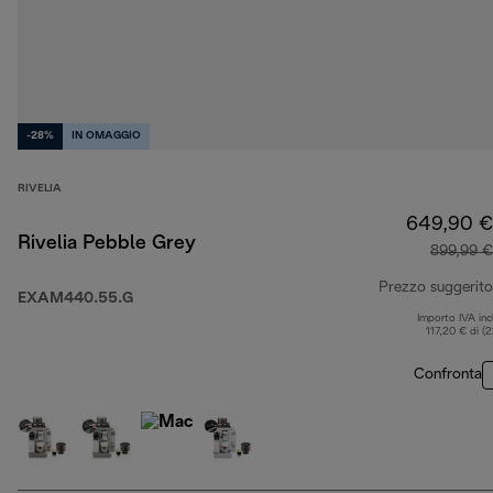
-28%
IN OMAGGIO
RIVELIA
649,90 €
Rivelia Pebble Grey
899,99 €
Prezzo suggerito
EXAM440.55.G
Importo IVA inc
117,20 € di (
Confronta