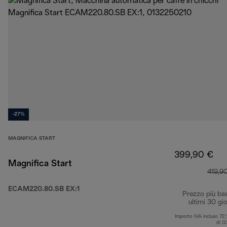
-27%
MAGNIFICA START
399,90 €
Magnifica Start
419,9
ECAM220.80.SB EX:1
Prezzo più ba
ultimi 30 gio
Importo IVA incluso 72,
di (