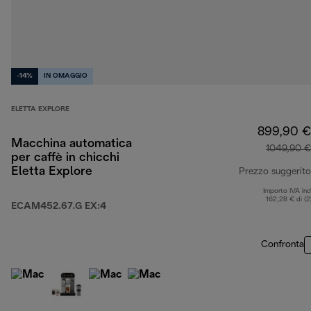
-14%
IN OMAGGIO
ELETTA EXPLORE
899,90 €
Macchina automatica
1049,90 €
per caffè in chicchi
Eletta Explore
Prezzo suggerito
Importo IVA inc
162,28 € di (
ECAM452.67.G EX:4
Confronta