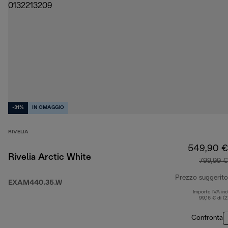
-31%
IN OMAGGIO
RIVELIA
549,90 €
Rivelia Arctic White
799,99 €
Prezzo suggerito
EXAM440.35.W
Importo IVA inc
99,16 € di (
Confronta