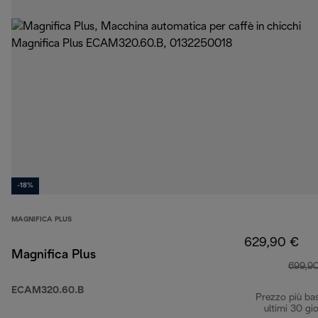
-18%
MAGNIFICA PLUS
629,90 €
Magnifica Plus
699,9
ECAM320.60.B
Prezzo più ba
ultimi 30 gio