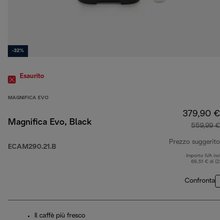
-32%
Esaurito
MAGNIFICA EVO
379,90 €
Magnifica Evo, Black
559,99 €
Prezzo suggerito
ECAM290.21.B
Importo IVA inc
68,51 € di (
Confronta
Il caffè più fresco