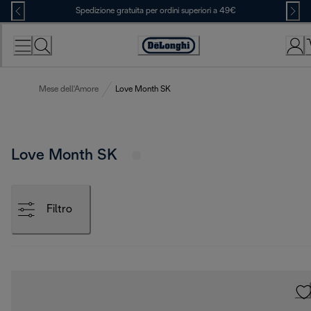
Skip
Spedizione gratuita per ordini superiori a 49€
to
Content
Accessibility
Statement
Mese dell'Amore
Love Month SK
Love Month SK
Filtro