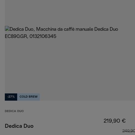
-27%
COLD BREW
DEDICA DUO
219,90 €
Dedica Duo
249,9