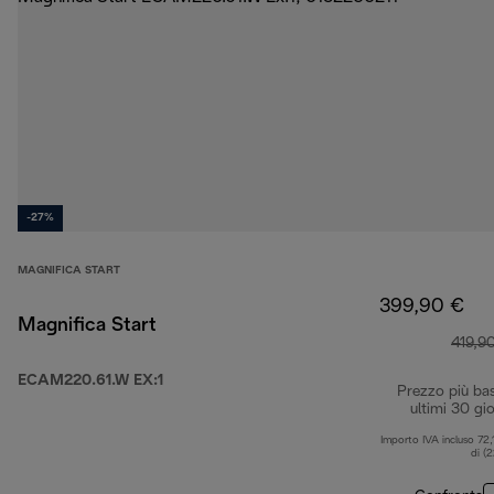
-27%
MAGNIFICA START
399,90 €
Magnifica Start
419,9
ECAM220.61.W EX:1
Prezzo più ba
ultimi 30 gio
Importo IVA incluso 72,
di (