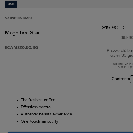
-26%
MAGNIFICA START
319,90 €
Magnifica Start
399,9
ECAM220.50.BG
Prezzo più ba
ultimi 30 gio
Importo IVA inc
57,69 € di (
Confronta
The freshest coffee
Effortless control
Authentic barista experience
One-touch simplicity