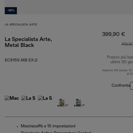
-38%
LA SPECIALISTA ARTE
399,90 €
La Specialista Arte,
419,9
Metal Black
Prezzo più ba
EC9155.MB EX:2
ultimi 30 gio
Importo IVA incluso 72,
di (
Confronta
Macinacaffè a 15 impostazioni