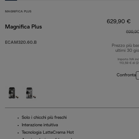
MAGNIFICA PLUS
629,90 €
Magnifica Plus
699,9
ECAM320.60.B
Prezzo più ba
ultimi 30 gio
Importo IVA inc
113,59 € di (
Confronta
Solo i chicchi più freschi
Interazione intuitiva
Tecnologia LatteCrema Hot