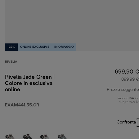
-22%
ONLINE EXCLUSIVE
IN OMAGGIO
RIVELIA
699,90 €
Rivelia Jade Green |
899,99 €
Colore in esclusiva
online
Prezzo suggerito
Importo IVA inc
126,21 € di (
EXAM441.55.GR
Confronta