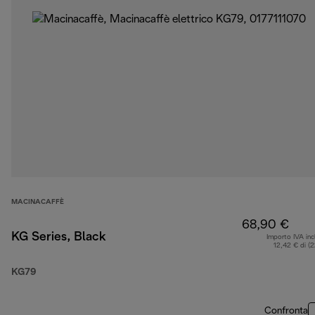
MACINACAFFÈ
68,90 €
KG Series, Black
Importo IVA inc
12,42 € di (
KG79
Confronta