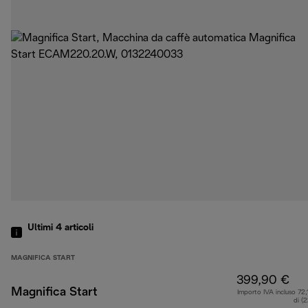
Ultimi 4
articoli
MAGNIFICA START
399,90 €
Magnifica Start
Importo IVA incluso 72,
di (