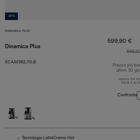
-37%
DINAMICA PLUS
599,90 €
Dinamica Plus
649,9
ECAM382.70.B
Prezzo più ba
ultimi 30 gio
Importo IVA inc
108,18 € di (
Confronta
Tecnologia LatteCrema Hot