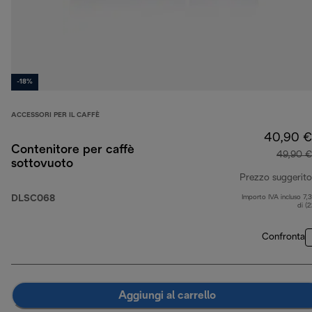
-18%
ACCESSORI PER IL CAFFÈ
40,90 €
Contenitore per caffè
49,90 €
sottovuoto
Prezzo suggerito
DLSC068
Importo IVA incluso 7,
di (
Confronta
Aggiungi al carrello