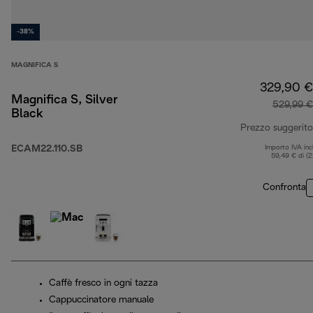
-38%
MAGNIFICA S
329,90 €
Magnifica S, Silver
529,99 €
Black
Prezzo suggerito
ECAM22.110.SB
Importo IVA inc
59,49 € di (
Confronta
Caffè fresco in ogni tazza
Cappuccinatore manuale