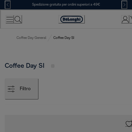
Skip
Spedizione gratuita per ordini superiori a 49€
to
Content
Accessibility
Statement
Coffee Day General
Coffee Day SI
Coffee Day SI
Filtro