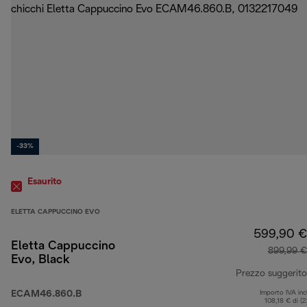
-33%
Esaurito
ELETTA CAPPUCCINO EVO
599,90 €
Eletta Cappuccino
899,99 €
Evo, Black
Prezzo suggerito
ECAM46.860.B
Importo IVA inc
108,18 € di (