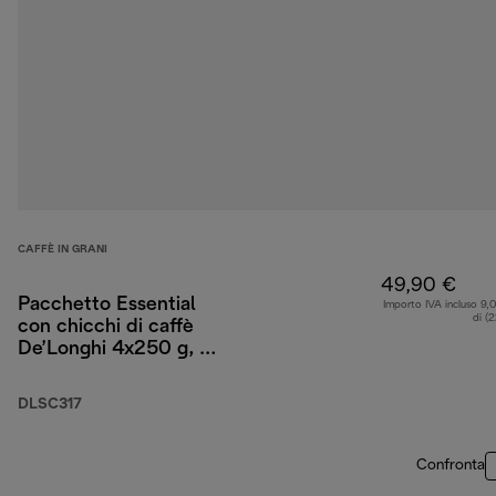
CAFFÈ IN GRANI
49,90 €
Pacchetto Essential
Importo IVA incluso 9,
di (
con chicchi di caffè
De’Longhi 4x250 g, 2
bicchieri da
cappuccino e filtro per
DLSC317
l’acqua
Confronta