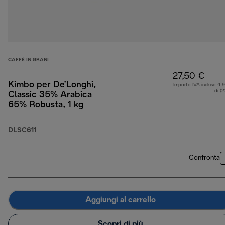
CAFFÈ IN GRANI
27,50 €
Kimbo per De’Longhi,
Importo IVA incluso 4,
di (
Classic 35% Arabica
65% Robusta, 1 kg
DLSC611
Confronta
Aggiungi al carrello
Scopri di più