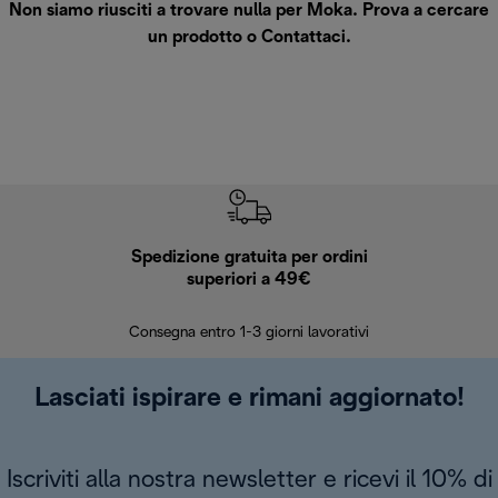
Non siamo riusciti a trovare nulla per Moka. Prova a cercare
un prodotto o
Contattaci
.
Spedizione gratuita per ordini
R
superiori a 49€
30 giorn
Consegna entro 1-3 giorni lavorativi
Lasciati ispirare e rimani aggiornato!
Iscriviti alla nostra newsletter e ricevi il 10% di