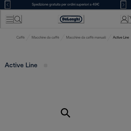
Skip
Spedizione gratuita per ordini superiori a 49€
to
Content
Accessibility
Statement
Caffè
Macchine da caffè
Macchine da caffè manuali
Active Line
Active Line