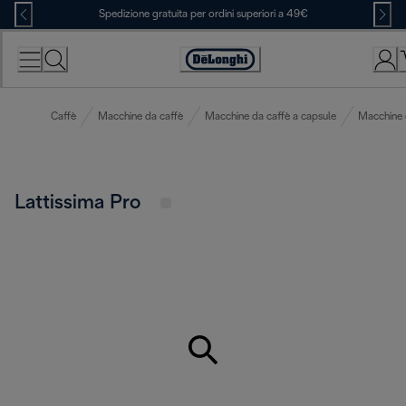
Skip
Spedizione gratuita per ordini superiori a 49€
to
Content
Accessibility
Statement
Caffè
Macchine da caffè
Macchine da caffè a capsule
Macchine 
Lattissima Pro