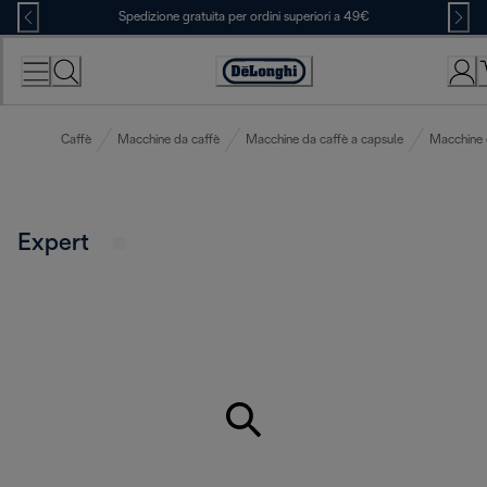
Skip
Spedizione gratuita per ordini superiori a 49€
to
Content
Accessibility
Statement
Caffè
Macchine da caffè
Macchine da caffè a capsule
Macchine 
Expert