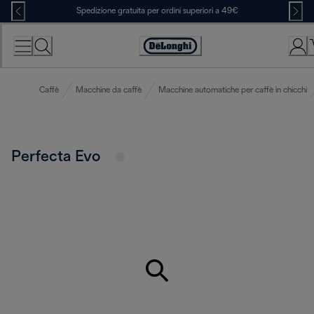
Skip
Spedizione gratuita per ordini superiori a 49€
to
Content
Accessibility
Statement
Caffè
Macchine da caffè
Macchine automatiche per caffè in chicchi
Perfecta Evo