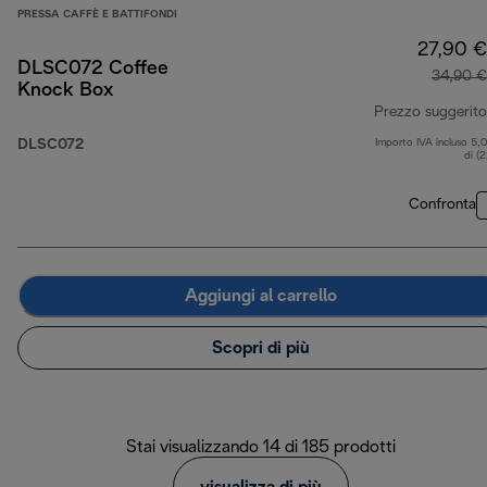
PRESSA CAFFÈ E BATTIFONDI
27,90 €
DLSC072 Coffee
34,90 €
Knock Box
Prezzo suggerito
DLSC072
Importo IVA incluso 5,
di (
Confronta
Aggiungi al carrello
Scopri di più
Stai visualizzando 14 di 185 prodotti