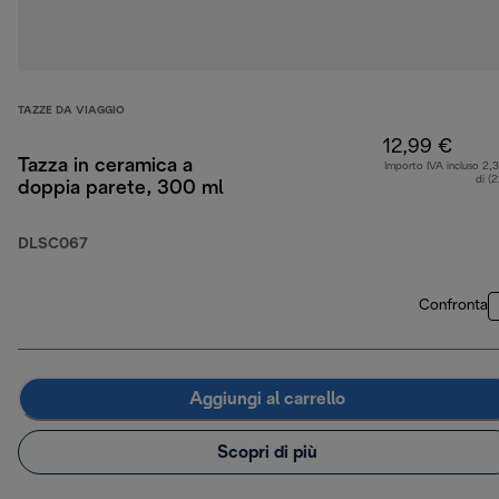
TAZZE DA VIAGGIO
12,99 €
Tazza in ceramica a
Importo IVA incluso 2,
di (
doppia parete, 300 ml
DLSC067
Confronta
Aggiungi al carrello
Scopri di più