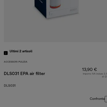
Ultimi 2
articoli
ACCESSORI PULIZIA
13,90 €
DLS031 EPA air filter
Importo IVA incluso 2,
di (
DLS031
Confronta