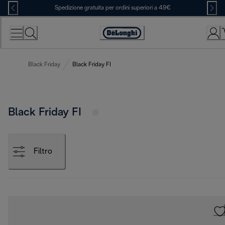
Skip
Spedizione gratuita per ordini superiori a 49€
to
Content
Accessibility
Statement
Black Friday
Black Friday FI
Black Friday FI
Filtro