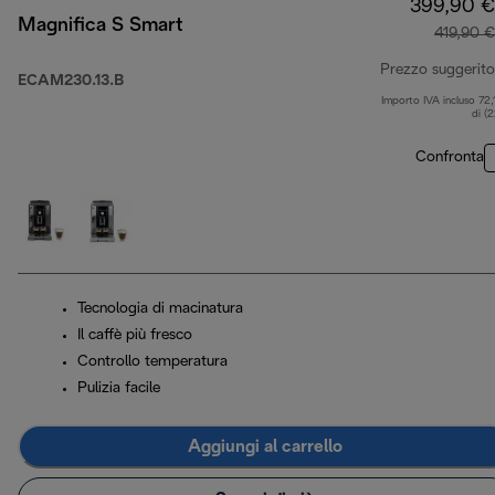
399,90 €
Magnifica S Smart
419,90 €
Prezzo suggerito
ECAM230.13.B
Importo IVA incluso 72,
di (
Confronta
Tecnologia di macinatura
Il caffè più fresco
Controllo temperatura
Pulizia facile
Aggiungi al carrello