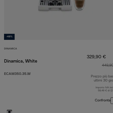
-49%
DINAMICA
329,90 €
Dinamica, White
449,9
ECAM350.35.W
Prezzo più ba
ultimi 30 gio
Importo IVA inc
59,49 € di (
Confronta