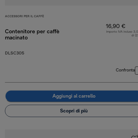
ACCESSORI PER IL CAFFÈ
16,90 €
Contenitore per caffè
Importo IVA incluso 3,
di (
macinato
DLSC305
Confronta
Aggiungi al carrello
Scopri di più