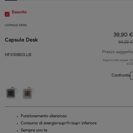
Esaurito
CAPSULE DESK
39,90 €
Capsule Desk
64,99 €
Prezzo suggerito
HFX10B03.LB
Importo IVA incluso 7,
di (
Confronta
Funzionamento silenzioso
Consumo di energia<sup>1</sup> inferiore
Sempre con te