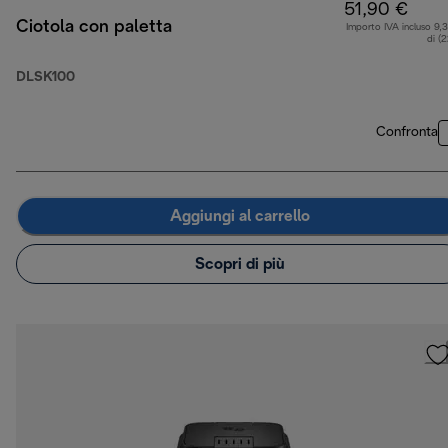
51,90 €
Ciotola con paletta
Importo IVA incluso 9,
di (
DLSK100
Confronta
Aggiungi al carrello
Scopri di più