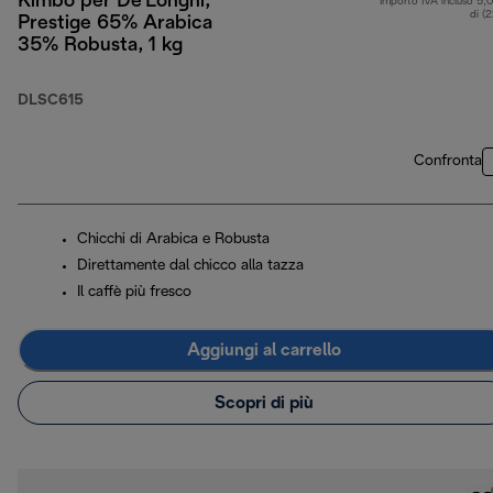
Kimbo per De’Longhi,
Importo IVA incluso 5,
di (
Prestige 65% Arabica
35% Robusta, 1 kg
DLSC615
Confronta
Chicchi di Arabica e Robusta
Direttamente dal chicco alla tazza
Il caffè più fresco
Aggiungi al carrello
Scopri di più