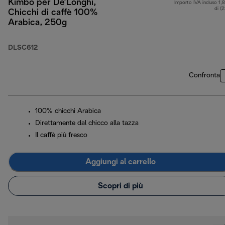
Kimbo per De’Longhi,
Importo IVA incluso 1,
di (
Chicchi di caffè 100%
Arabica, 250g
DLSC612
Confronta
100% chicchi Arabica
Direttamente dal chicco alla tazza
Il caffè più fresco
Aggiungi al carrello
Scopri di più