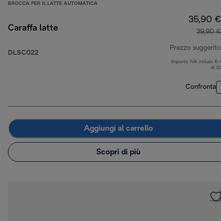
BROCCA PER IL LATTE AUTOMATICA
35,90 €
Caraffa latte
39,90 €
Prezzo suggerito
DLSC022
Importo IVA incluso 6,
di (
Confronta
Aggiungi al carrello
Scopri di più