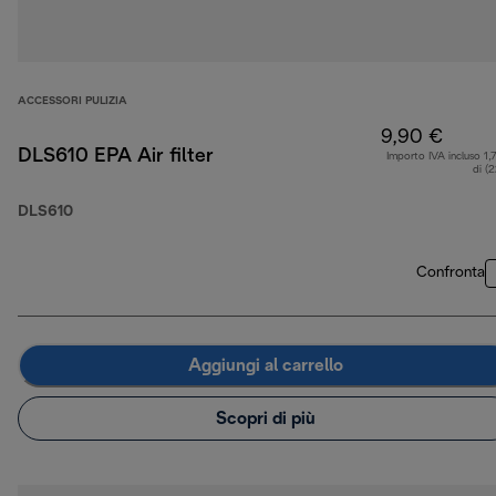
ACCESSORI PULIZIA
9,90 €
DLS610 EPA Air filter
Importo IVA incluso 1,
di (
DLS610
Confronta
Aggiungi al carrello
Scopri di più