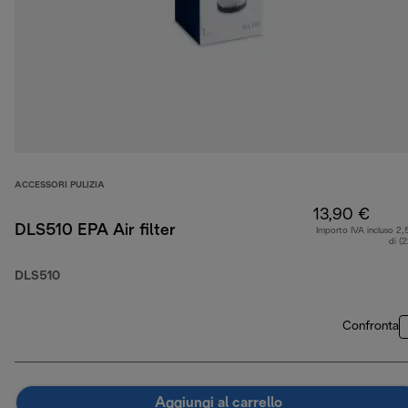
ACCESSORI PULIZIA
13,90 €
DLS510 EPA Air filter
Importo IVA incluso 2,
di (
DLS510
Confronta
Aggiungi al carrello