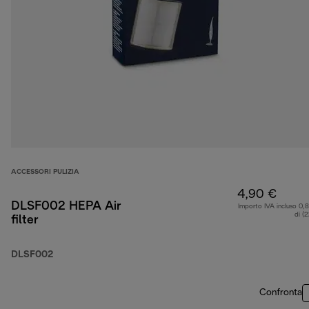
ACCESSORI PULIZIA
4,90 €
DLSF002 HEPA Air
Importo IVA incluso 0,
di (
filter
DLSF002
Confronta