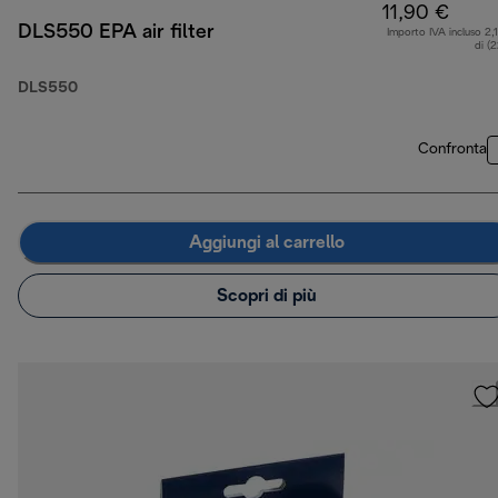
11,90 €
DLS550 EPA air filter
Importo IVA incluso 2,
di (
DLS550
Confronta
Aggiungi al carrello
Scopri di più