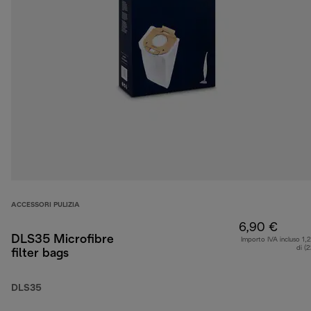
ACCESSORI PULIZIA
6,90 €
DLS35 Microfibre
Importo IVA incluso 1,
di (
filter bags
DLS35