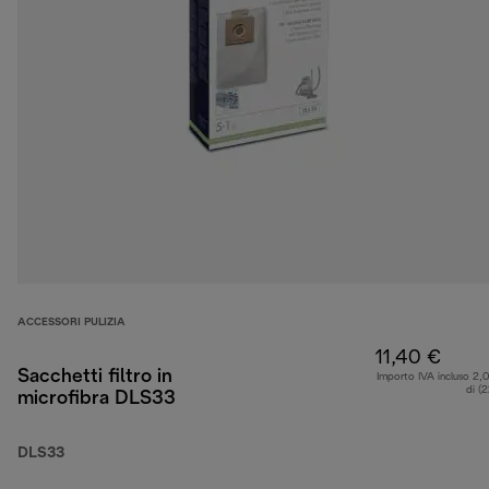
ACCESSORI PULIZIA
11,40 €
Sacchetti filtro in
Importo IVA incluso 2,
di (
microfibra DLS33
DLS33