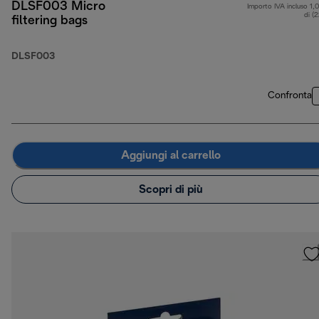
DLSF003 Micro
Importo IVA incluso 1,
di (
filtering bags
DLSF003
Confronta
Aggiungi al carrello
Scopri di più