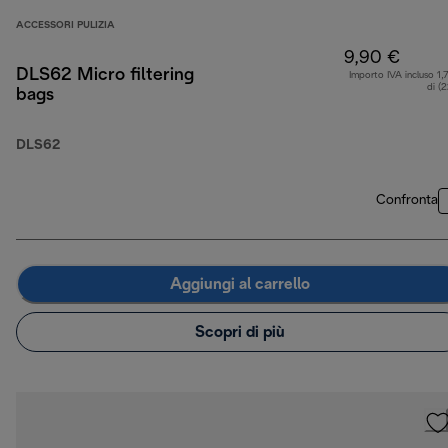
ACCESSORI PULIZIA
9,90 €
DLS62 Micro filtering
Importo IVA incluso 1,
di (
bags
DLS62
Confronta
Aggiungi al carrello
Scopri di più