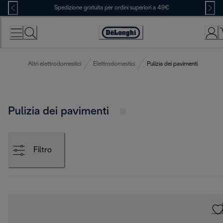
Skip
Spedizione gratuita per ordini superiori a 49€
to
Content
Accessibility
Statement
Altri elettrodomestici
Elettrodomestici
Pulizia dei pavimenti
Pulizia dei pavimenti
Filtro