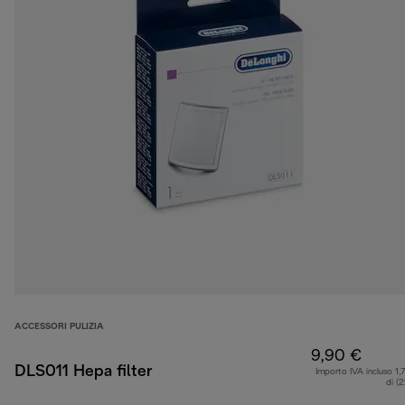
ACCESSORI PULIZIA
9,90 €
DLS011 Hepa filter
Importo IVA incluso 1,
di (