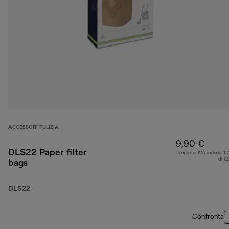
ACCESSORI PULIZIA
9,90 €
DLS22 Paper filter
Importo IVA incluso 1,
di (
bags
DLS22
Confronta