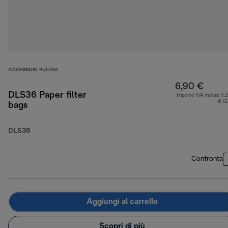
ACCESSORI PULIZIA
6,90 €
DLS36 Paper filter
Importo IVA incluso 1,
di (
bags
DLS36
Confronta
Aggiungi al carrello
Scopri di più