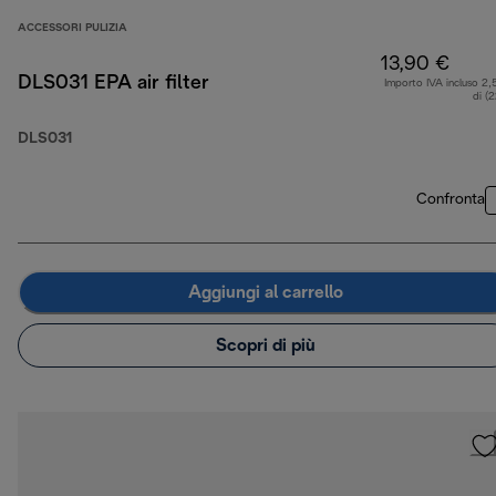
ACCESSORI PULIZIA
13,90 €
DLS031 EPA air filter
Importo IVA incluso 2,
di (
DLS031
Confronta
Aggiungi al carrello
Scopri di più