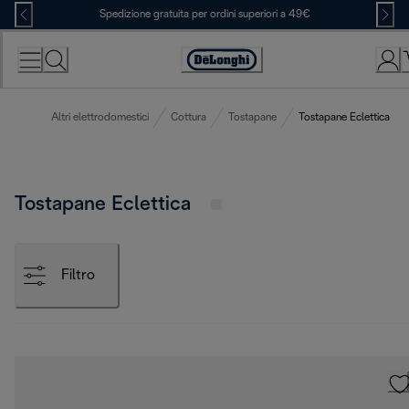
Skip
Spedizione gratuita per ordini superiori a 49€
to
Content
Accessibility
Statement
Altri elettrodomestici
Cottura
Tostapane
Tostapane Eclettica
Tostapane Eclettica
Filtro