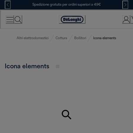
Skip
Spedizione gratuita per ordini superiori a 49€
to
Content
Accessibility
Statement
Altri elettrodomestici
Cottura
Bollitori
Icona elements
Icona elements