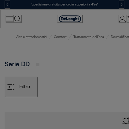
Skip
Spedizione gratuita per ordini superiori a 49€
to
Content
Accessibility
Statement
Altri elettrodomestici
Comfort
Trattamento dell’aria
Deumidificat
Serie DD
Filtro