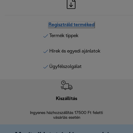
Regisztráld terméked
Termék tippek
Hírek és egyedi ajánlatok
Ügyfélszolgálat
Kiszállítás
V
Ingyenes házhozszállítás 17500 Ft feletti
Visszak
vásárlás esetén