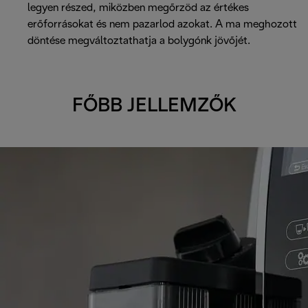
legyen részed, miközben megőrzöd az értékes
erőforrásokat és nem pazarlod azokat. A ma meghozott
döntése megváltoztathatja a bolygónk jövőjét.
FŐBB JELLEMZŐK