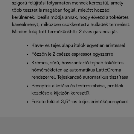
szigorú felújítási folyamaton mennek keresztül, amely
több tesztet is magában foglal, mielőtt hozzád
kerülnének. Ideális módja annak, hogy élvezd a tökéletes
kávéélményt, miközben csökkented a hulladék termelést.
Minden felújított termékünkhöz 2 éves garancia jár.
Kávé- és tejes alapú italok egyetlen érintéssel
Főzzön le 2 csésze espressot egyszerre
Krémes, sűrű, hosszantartó tejhab tökéletes
hőmérsékleten az automatikus LatteCrema
rendszerrel. Tejeskancsó automatikus tisztítása
Receptek alkotása és testreszabása, profilok
kezelése a kijelzőn keresztül
Fekete felület 3,5”-os teljes érintőképernyővel