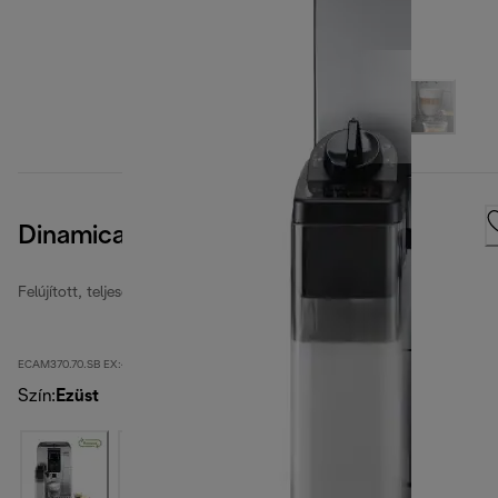
Dinamica Plus
Felújított, teljesen automata kávéfőzők
ECAM370.70.SB EX:4-second
Szín
:
Ezüst