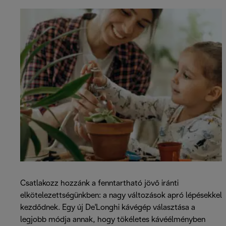
Csatlakozz hozzánk a fenntartható jövő iránti
elkötelezettségünkben: a nagy változások apró lépésekkel
kezdődnek. Egy új De'Longhi kávégép választása a
legjobb módja annak, hogy tökéletes kávéélményben