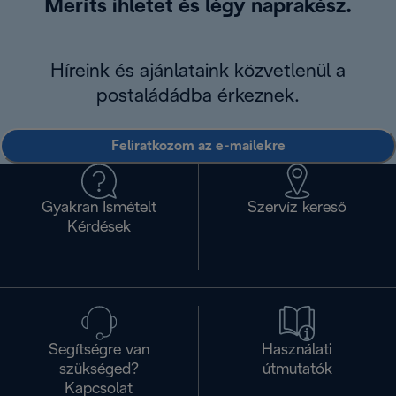
Meríts ihletet és légy naprakész.
Híreink és ajánlataink közvetlenül a
postaládádba érkeznek.
Feliratkozom az e-mailekre
Gyakran Ismételt
Szervíz kereső
Kérdések
Segítségre van
Használati
szükséged?
útmutatók
Kapcsolat