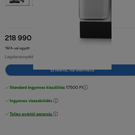
218 990 Ft
eredeti ár 319 990 Ft
319 990 Ft
(-32%)
*ÁFA-val együtt
Legalacsonyabb ár az elmúlt 30 napban
218 990 Ft
Értesíts, ha elérhető
Standard ingyenes kiszállítás
17500 Ft
Ingyenes visszaküldés
Teljes gyártói garancia