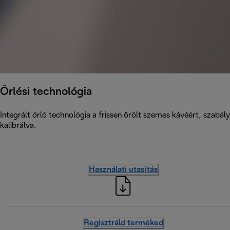
Őrlési technológia
Integrált őrlő technológia a frissen őrölt szemes kávéért, szabá
kalibrálva.
Használati utasítás
Regisztráld terméked