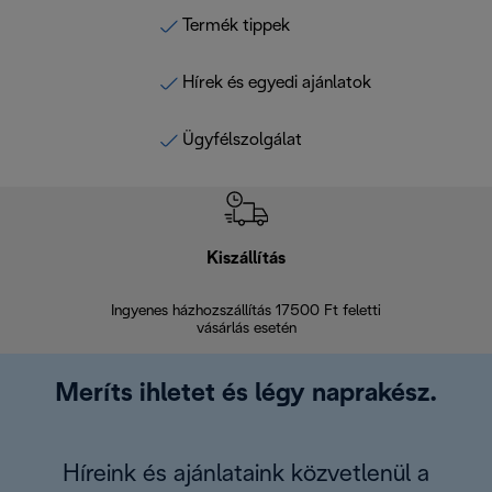
Termék tippek
Hírek és egyedi ajánlatok
Ügyfélszolgálat
Kiszállítás
V
Ingyenes házhozszállítás 17500 Ft feletti
Visszak
vásárlás esetén
Meríts ihletet és légy naprakész.
Híreink és ajánlataink közvetlenül a