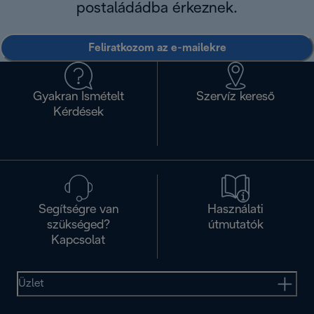
postaládádba érkeznek.
Feliratkozom az e-mailekre
Gyakran Ismételt
Szervíz kereső
Kérdések
Segítségre van
Használati
szükséged?
útmutatók
Kapcsolat
Üzlet