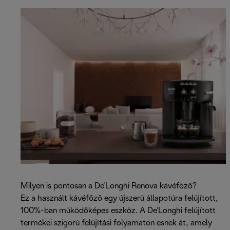
Milyen is pontosan a De'Longhi Renova kávéfőző?
Ez a használt kávéfőző egy újszerű állapotúra felújított,
100%-ban működőképes eszköz. A De'Longhi felújított
termékei szigorú felújítási folyamaton esnek át, amely