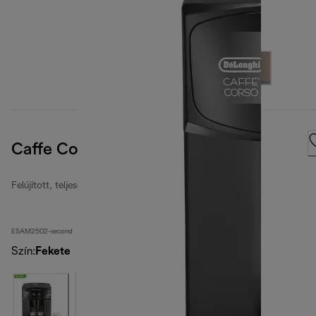
Caffe Corso
Felújított, teljesen automata kávéfőzők
ESAM2502-second
Szín
:
Fekete