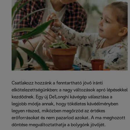
Csatlakozz hozzánk a fenntartható jövő iránti
elkötelezettségünkben: a nagy változások apró lépésekkel
kezdődnek. Egy új De'Longhi kávégép választása a
legjobb módja annak, hogy tökéletes kávéélményben
legyen részed, miközben megőrzöd az értékes
erőforrásokat és nem pazarlod azokat. A ma meghozott
döntése megváltoztathatja a bolygónk jövőjét.