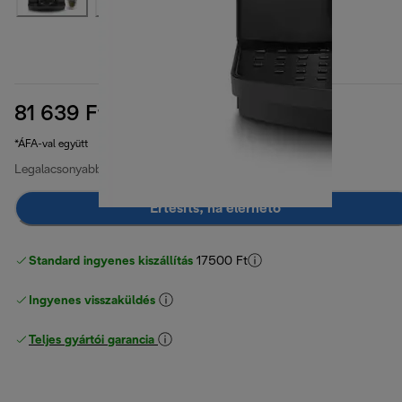
81 639 Ft
eredeti ár 136 099 Ft
136 099 Ft
(-40%)
*ÁFA-val együtt
Legalacsonyabb ár az elmúlt 30 napban
81 639 Ft
Értesíts, ha elérhető
Standard ingyenes kiszállítás
17500 Ft
Ingyenes visszaküldés
Teljes gyártói garancia