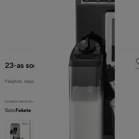
23-as sorozat
Felújított, teljesen automata kávéfőzők
ECAM23.460.B EX:4-second
Szín
:
Fekete