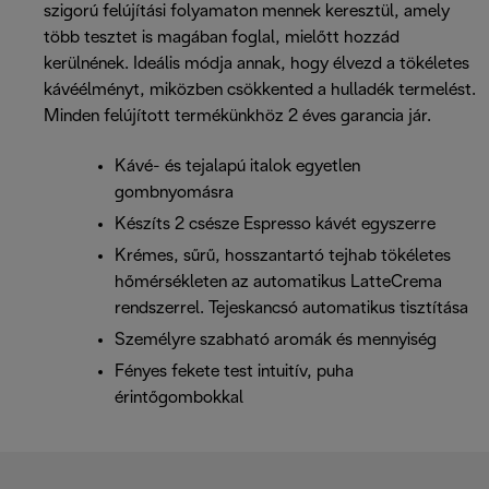
szigorú felújítási folyamaton mennek keresztül, amely
több tesztet is magában foglal, mielőtt hozzád
kerülnének. Ideális módja annak, hogy élvezd a tökéletes
kávéélményt, miközben csökkented a hulladék termelést.
Minden felújított termékünkhöz 2 éves garancia jár.
Kávé- és tejalapú italok egyetlen
gombnyomásra
Készíts 2 csésze Espresso kávét egyszerre
Krémes, sűrű, hosszantartó tejhab tökéletes
hőmérsékleten az automatikus LatteCrema
rendszerrel. Tejeskancsó automatikus tisztítása
Személyre szabható aromák és mennyiség
Fényes fekete test intuitív, puha
érintőgombokkal