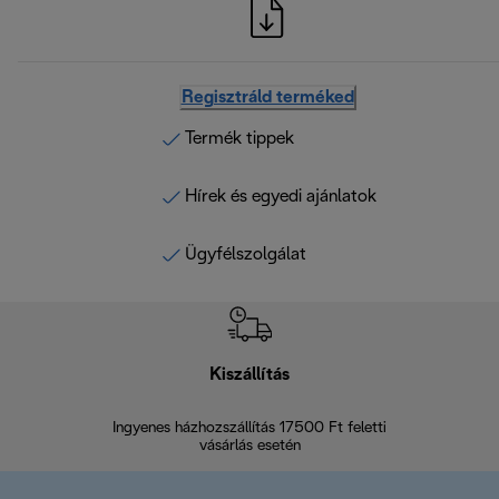
Regisztráld terméked
Termék tippek
Hírek és egyedi ajánlatok
Ügyfélszolgálat
Kiszállítás
V
Ingyenes házhozszállítás 17500 Ft feletti
Visszak
vásárlás esetén