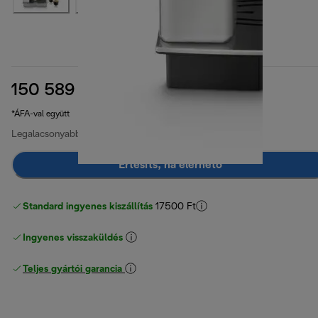
150 589 Ft
eredeti ár 229 499 Ft
229 499 Ft
(-34%)
*ÁFA-val együtt
Legalacsonyabb ár az elmúlt 30 napban
150 589 Ft
Értesíts, ha elérhető
Standard ingyenes kiszállítás
17500 Ft
Ingyenes visszaküldés
Teljes gyártói garancia