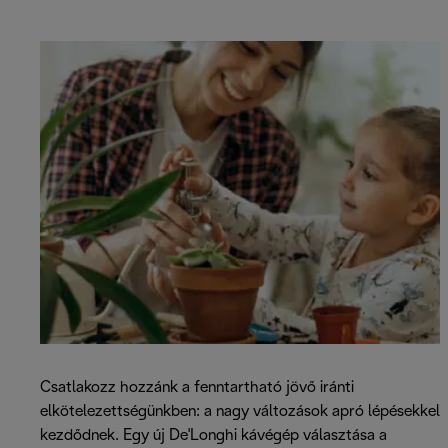
Csatlakozz hozzánk a fenntartható jövő iránti
elkötelezettségünkben: a nagy változások apró lépésekkel
kezdődnek. Egy új De'Longhi kávégép választása a