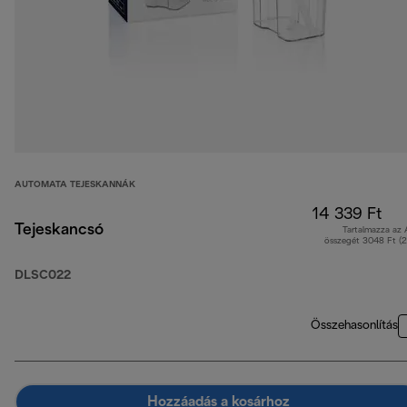
AUTOMATA TEJESKANNÁK
14 339 Ft
Tejeskancsó
Tartalmazza az
összegét 3048 Ft (
DLSC022
Összehasonlítás
Hozzáadás a kosárhoz