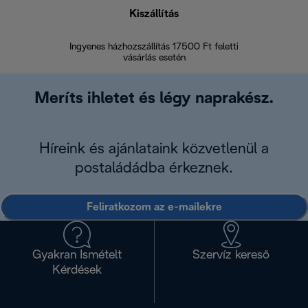
Kiszállítás
V
Ingyenes házhozszállítás 17500 Ft feletti
Visszak
vásárlás esetén
Meríts ihletet és légy naprakész.
Híreink és ajánlataink közvetlenül a
postaládádba érkeznek.
Feliratkozom az e-mailekre
Gyakran Ismételt
Szervíz kereső
Kérdések