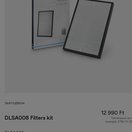
TARTOZÉKOK
12 990 Ft
DLSA008 Filters kit
Tartalmazza az
összegét 2762 Ft (