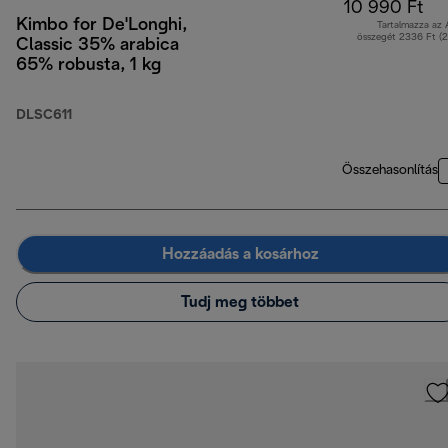
10 990 Ft
Kimbo for De'Longhi,
Tartalmazza az
összegét 2336 Ft (
Classic 35% arabica
65% robusta, 1 kg
DLSC611
Összehasonlítás
Hozzáadás a kosárhoz
Tudj meg többet