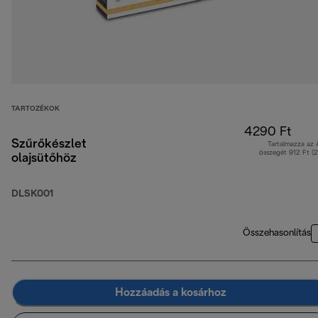
TARTOZÉKOK
4290 Ft
Szűrőkészlet
Tartalmazza az
összegét 912 Ft (
olajsütőhöz
DLSK001
Összehasonlítás
Hozzáadás a kosárhoz