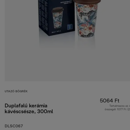
UTAZÓ BÖGRÉK
5064 Ft
Duplafalú kerámia
Tartalmazza az
összegét 1077 Ft (
kávéscsésze, 300ml
DLSC067