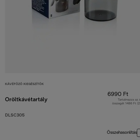
KÁVÉFŐZŐ KIEGÉSZÍTŐK
6990 Ft
Őröltkávétartály
Tartalmazza az
összegét 1486 Ft (
DLSC305
Összehasonlítás