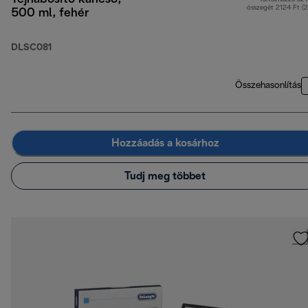
összegét 2124 Ft (
500 ml, fehér
DLSC081
Összehasonlítás
Hozzáadás a kosárhoz
Tudj meg többet