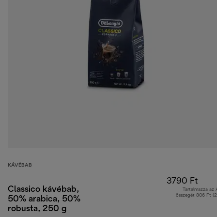
KÁVÉBAB
3790 Ft
Classico kávébab,
Tartalmazza az
összegét 806 Ft (
50% arabica, 50%
robusta, 250 g