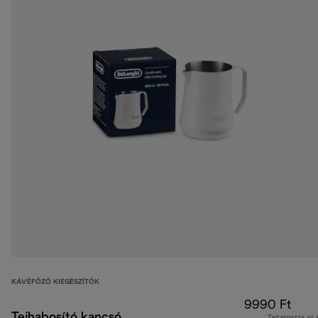
KÁVÉFŐZŐ KIEGÉSZÍTŐK
9990 Ft
Tejhabosító kancsó,
Tartalmazza az