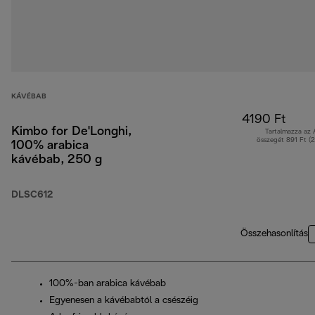
KÁVÉBAB
4190 Ft
Kimbo for De'Longhi,
Tartalmazza az
összegét 891 Ft (
100% arabica
kávébab, 250 g
DLSC612
Összehasonlítás
100%-ban arabica kávébab
Egyenesen a kávébabtól a csészéig