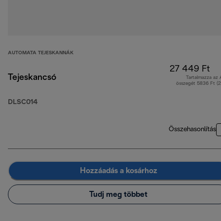
AUTOMATA TEJESKANNÁK
27 449 Ft
Tejeskancsó
Tartalmazza az
összegét 5836 Ft (
DLSC014
Összehasonlítás
Hozzáadás a kosárhoz
Tudj meg többet