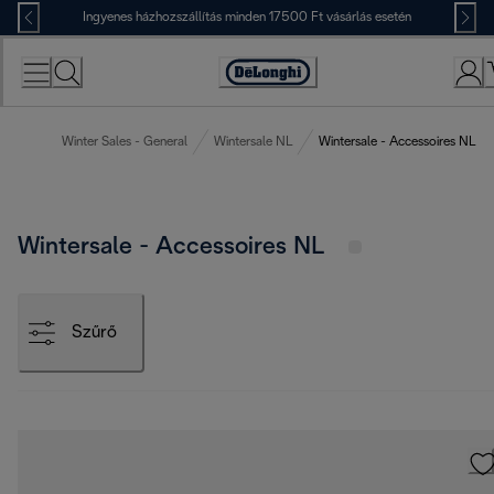
Skip
Ingyenes házhozszállítás minden 17500 Ft vásárlás esetén
to
Content
Accessibility
Statement
Winter Sales - General
Wintersale NL
Wintersale - Accessoires NL
Wintersale - Accessoires NL
Szűrő