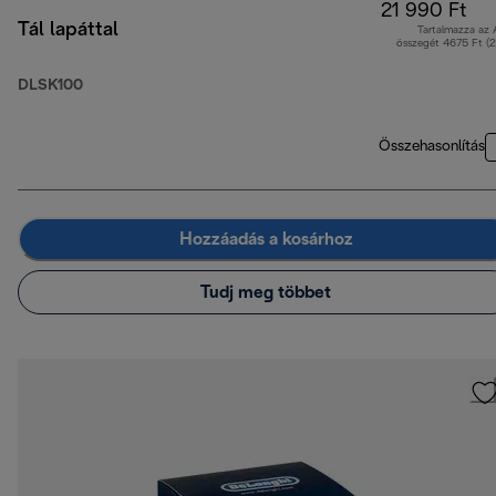
21 990 Ft
Tál lapáttal
Tartalmazza az
összegét 4675 Ft (
DLSK100
Összehasonlítás
Hozzáadás a kosárhoz
Tudj meg többet