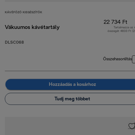
KÁVÉFŐZŐ KIEGÉSZÍTŐK
22 734 Ft
Vákuumos kávétartály
Tartalmazza az
összegét 4833 Ft (
DLSC068
Összehasonlítás
Hozzáadás a kosárhoz
Tudj meg többet