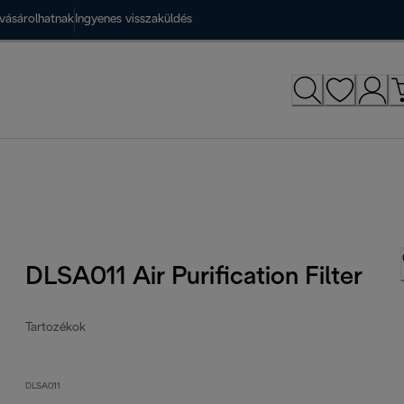
vásárolhatnak
Ingyenes visszaküldés
DLSA011 Air Purification Filter
Tartozékok
DLSA011