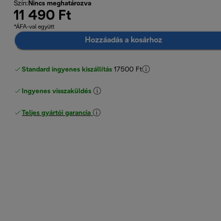
Szín
:
Nincs meghatározva
11 490 Ft
*ÁFA-val együtt
Hozzáadás a kosárhoz
Standard ingyenes kiszállítás
17500 Ft
Ingyenes visszaküldés
Teljes gyártói garancia