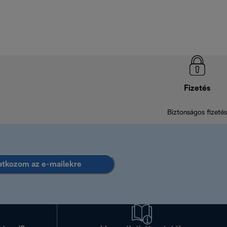
Fizetés
Biztonságos fizetés
ratkozom az e-mailekre