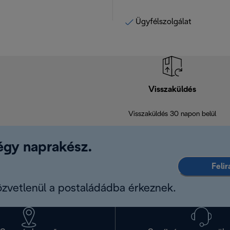
Ügyfélszolgálat
Visszaküldés
Visszaküldés 30 napon belül
légy naprakész.
Feli
közvetlenül a postaládádba érkeznek.