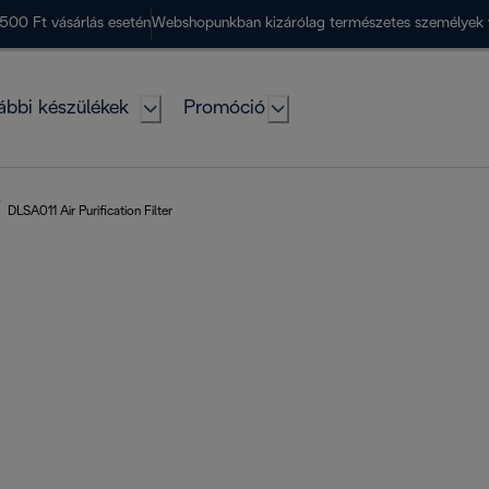
500 Ft vásárlás esetén
Webshopunkban kizárólag természetes személyek 
ábbi készülékek
Promóció
DLSA011 Air Purification Filter