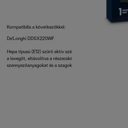
Kompatibilis a következőkkel:
De'Longhi DDSX220WF
Hepa típusú (E12) szűrő aktív szénnel, amely megtisztítja
a levegőt, eltávolítva a részecskéket, a
szennyezőanyagokat és a szagokat